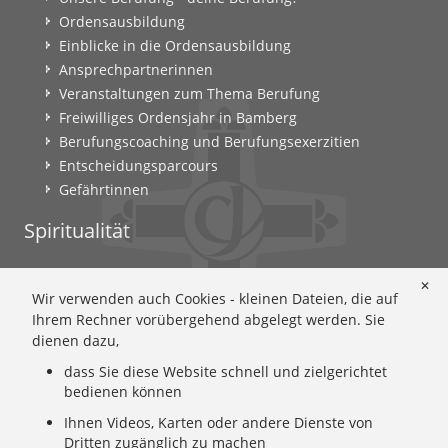
Ordensausbildung
Einblicke in die Ordensausbildung
Ansprechpartnerinnen
Veranstaltungen zum Thema Berufung
Freiwilliges Ordensjahr in Bamberg
Berufungscoaching und Berufungsexerzitien
Entscheidungsparcours
Gefährtinnen
Spiritualität
Ignatianische Spiritualität: Worum geht's?
✕
Wir verwenden auch Cookies - kleinen Dateien, die auf
Ignatianisch beten: Wie geht das? Eine Anleitung
Ihrem Rechner vorübergehend abgelegt werden. Sie
Ignatianisch und weiblich: Mary Wards Spiritualität
dienen dazu,
Mary-Ward: Geschichte und Texte im Überblick
dass Sie diese Website schnell und zielgerichtet
Mary Ward 400: Mary Wards erster Weg nach Rom
bedienen können
Spirituelle Impulse
Ihnen Videos, Karten oder andere Dienste von
Zeitschrift: Spiritualität konkret
Dritten zugänglich zu machen