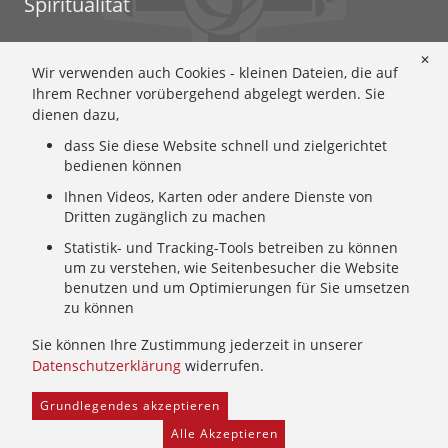
Spiritualität
Ignatianische Spiritualität: Worum geht's?
✕
Wir verwenden auch Cookies - kleinen Dateien, die auf
Ignatianisch beten: Wie geht das? Eine Anleitung
Ihrem Rechner vorübergehend abgelegt werden. Sie
Ignatianisch und weiblich: Mary Wards Spiritualität
dienen dazu,
Mary-Ward: Geschichte und Texte im Überblick
dass Sie diese Website schnell und zielgerichtet
Mary Ward 400: Mary Wards erster Weg nach Rom
bedienen können
Spirituelle Impulse
Zeitschrift: Spiritualität konkret
Ihnen Videos, Karten oder andere Dienste von
Dritten zugänglich zu machen
Gemeinschaft
Statistik- und Tracking-Tools betreiben zu können
um zu verstehen, wie Seitenbesucher die Website
Wer wir sind: Ignatianisch - Weiblich - CJ
benutzen und um Optimierungen für Sie umsetzen
zu können
Wie wir leben: Unsere Sendung
Mary Ward und ihr Institut: Unsere Geschichte
Sie können Ihre Zustimmung jederzeit in unserer
Wer uns führt: Unsere Ordensleitung
Datenschutzerklärung
widerrufen.
Grundlegendes akzeptieren
Home
Provinzarchiv
Facebook
Freie Stellen
Alle Akzeptieren