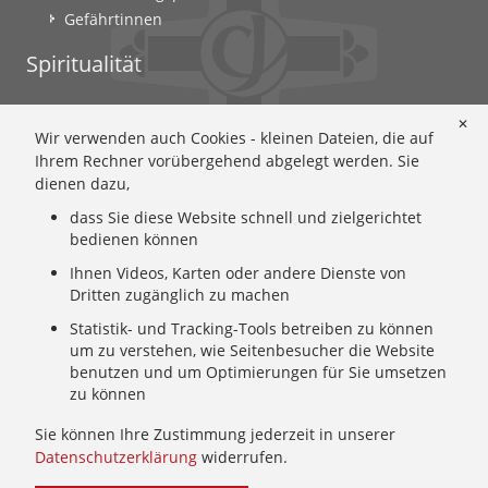
Gefährtinnen
Spiritualität
Ignatianische Spiritualität: Worum geht's?
✕
Wir verwenden auch Cookies - kleinen Dateien, die auf
Ignatianisch beten: Wie geht das? Eine Anleitung
Ihrem Rechner vorübergehend abgelegt werden. Sie
Ignatianisch und weiblich: Mary Wards Spiritualität
dienen dazu,
Mary-Ward: Geschichte und Texte im Überblick
dass Sie diese Website schnell und zielgerichtet
Mary Ward 400: Mary Wards erster Weg nach Rom
bedienen können
Spirituelle Impulse
Zeitschrift: Spiritualität konkret
Ihnen Videos, Karten oder andere Dienste von
Dritten zugänglich zu machen
Gemeinschaft
Statistik- und Tracking-Tools betreiben zu können
um zu verstehen, wie Seitenbesucher die Website
Wer wir sind: Ignatianisch - Weiblich - CJ
benutzen und um Optimierungen für Sie umsetzen
zu können
Wie wir leben: Unsere Sendung
Mary Ward und ihr Institut: Unsere Geschichte
Sie können Ihre Zustimmung jederzeit in unserer
Wer uns führt: Unsere Ordensleitung
Datenschutzerklärung
widerrufen.