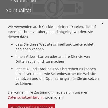
Gefährtinnen
Spiritualität
Ignatianische Spiritualität: Worum geht's?
✕
Wir verwenden auch Cookies - kleinen Dateien, die auf
Ignatianisch beten: Wie geht das? Eine Anleitung
Ihrem Rechner vorübergehend abgelegt werden. Sie
Ignatianisch und weiblich: Mary Wards Spiritualität
dienen dazu,
Mary-Ward: Geschichte und Texte im Überblick
dass Sie diese Website schnell und zielgerichtet
Mary Ward 400: Mary Wards erster Weg nach Rom
bedienen können
Spirituelle Impulse
Ihnen Videos, Karten oder andere Dienste von
Zeitschrift: Spiritualität konkret
Dritten zugänglich zu machen
Gemeinschaft
Statistik- und Tracking-Tools betreiben zu können
um zu verstehen, wie Seitenbesucher die Website
Wer wir sind: Ignatianisch - Weiblich - CJ
benutzen und um Optimierungen für Sie umsetzen
zu können
Wie wir leben: Unsere Sendung
Mary Ward und ihr Institut: Unsere Geschichte
Sie können Ihre Zustimmung jederzeit in unserer
Wer uns führt: Unsere Ordensleitung
Datenschutzerklärung
widerrufen.
Grundlegendes akzeptieren