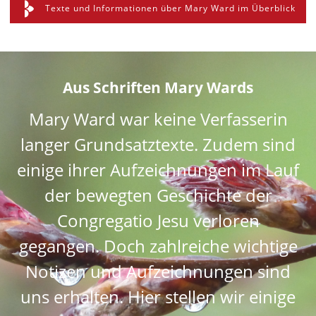
Texte und Informationen über Mary Ward im Überblick
Aus Schriften Mary Wards
Mary Ward war keine Verfasserin
langer Grundsatztexte. Zudem sind
einige ihrer Aufzeichnungen im Lauf
der bewegten Geschichte der
Congregatio Jesu verloren
gegangen. Doch zahlreiche wichtige
Notizen und Aufzeichnungen sind
uns erhalten. Hier stellen wir einige