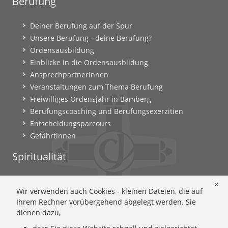
Berufung
Deiner Berufung auf der Spur
Unsere Berufung - deine Berufung?
Ordensausbildung
Einblicke in die Ordensausbildung
Ansprechpartnerinnen
Veranstaltungen zum Thema Berufung
Freiwilliges Ordensjahr in Bamberg
Berufungscoaching und Berufungsexerzitien
Entscheidungsparcours
Gefährtinnen
Spiritualität
Ignatianische Spiritualität: Worum geht's?
✕
Wir verwenden auch Cookies - kleinen Dateien, die auf
Ignatianisch beten: Wie geht das? Eine Anleitung
Ihrem Rechner vorübergehend abgelegt werden. Sie
Ignatianisch und weiblich: Mary Wards Spiritualität
dienen dazu,
Mary-Ward: Geschichte und Texte im Überblick