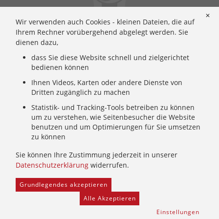
Ignatianische Spiritualität: Worum geht's?
✕
Wir verwenden auch Cookies - kleinen Dateien, die auf
Ignatianisch beten: Wie geht das? Eine Anleitung
Ihrem Rechner vorübergehend abgelegt werden. Sie
Ignatianisch und weiblich: Mary Wards Spiritualität
dienen dazu,
Mary-Ward: Geschichte und Texte im Überblick
dass Sie diese Website schnell und zielgerichtet
Mary Ward 400: Mary Wards erster Weg nach Rom
bedienen können
Spirituelle Impulse
Ihnen Videos, Karten oder andere Dienste von
Zeitschrift: Spiritualität konkret
Dritten zugänglich zu machen
Gemeinschaft
Statistik- und Tracking-Tools betreiben zu können
um zu verstehen, wie Seitenbesucher die Website
Wer wir sind: Ignatianisch - Weiblich - CJ
benutzen und um Optimierungen für Sie umsetzen
zu können
Wie wir leben: Unsere Sendung
Mary Ward und ihr Institut: Unsere Geschichte
Sie können Ihre Zustimmung jederzeit in unserer
Wer uns führt: Unsere Ordensleitung
Datenschutzerklärung
widerrufen.
Grundlegendes akzeptieren
Home
Provinzarchiv
Facebook
Freie Stellen
Alle Akzeptieren
Kontakt
Newsletter
Schutz und Prävention
Einstellungen
Hinweisgeber
Impressum
Datenschutz