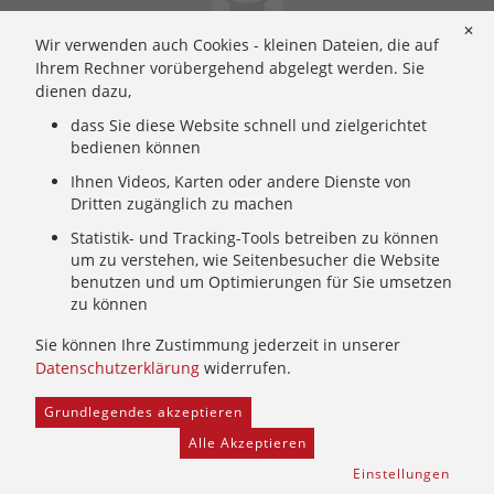
Ignatianische Spiritualität: Worum geht's?
✕
Wir verwenden auch Cookies - kleinen Dateien, die auf
Ignatianisch beten: Wie geht das? Eine Anleitung
Ihrem Rechner vorübergehend abgelegt werden. Sie
Ignatianisch und weiblich: Mary Wards Spiritualität
dienen dazu,
Mary-Ward: Geschichte und Texte im Überblick
dass Sie diese Website schnell und zielgerichtet
Mary Ward 400: Mary Wards erster Weg nach Rom
bedienen können
Spirituelle Impulse
Zeitschrift: Spiritualität konkret
Ihnen Videos, Karten oder andere Dienste von
Dritten zugänglich zu machen
Gemeinschaft
Statistik- und Tracking-Tools betreiben zu können
um zu verstehen, wie Seitenbesucher die Website
Wer wir sind: Ignatianisch - Weiblich - CJ
benutzen und um Optimierungen für Sie umsetzen
zu können
Wie wir leben: Unsere Sendung
Mary Ward und ihr Institut: Unsere Geschichte
Sie können Ihre Zustimmung jederzeit in unserer
Wer uns führt: Unsere Ordensleitung
Datenschutzerklärung
widerrufen.
Grundlegendes akzeptieren
Home
Provinzarchiv
Facebook
Freie Stellen
Alle Akzeptieren
Kontakt
Newsletter
Schutz und Prävention
Einstellungen
Hinweisgeber
Impressum
Datenschutz