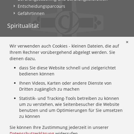
Entscheidungsparcours
Gefährtinnen
Spiritualität
Ignatianische Spiritualität: Worum geht's?
✕
Wir verwenden auch Cookies - kleinen Dateien, die auf
Ignatianisch beten: Wie geht das? Eine Anleitung
Ihrem Rechner vorübergehend abgelegt werden. Sie
Ignatianisch und weiblich: Mary Wards Spiritualität
dienen dazu,
Mary-Ward: Geschichte und Texte im Überblick
dass Sie diese Website schnell und zielgerichtet
Mary Ward 400: Mary Wards erster Weg nach Rom
bedienen können
Spirituelle Impulse
Zeitschrift: Spiritualität konkret
Ihnen Videos, Karten oder andere Dienste von
Dritten zugänglich zu machen
Gemeinschaft
Statistik- und Tracking-Tools betreiben zu können
um zu verstehen, wie Seitenbesucher die Website
Wer wir sind: Ignatianisch - Weiblich - CJ
benutzen und um Optimierungen für Sie umsetzen
zu können
Wie wir leben: Unsere Sendung
Mary Ward und ihr Institut: Unsere Geschichte
Sie können Ihre Zustimmung jederzeit in unserer
Wer uns führt: Unsere Ordensleitung
Datenschutzerklärung
widerrufen.