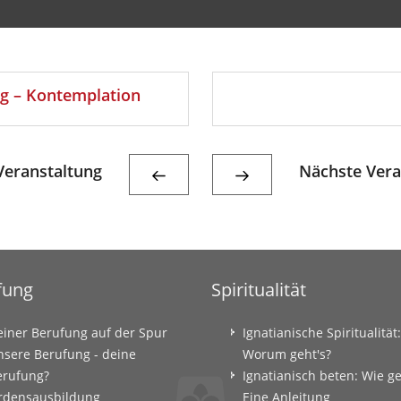
eg – Kontemplation
eranstaltung
Nächste Vera
fung
Spiritualität
einer Berufung auf der Spur
Ignatianische Spiritualität:
nsere Berufung - deine
Worum geht's?
erufung?
Ignatianisch beten: Wie g
rdensausbildung
Eine Anleitung