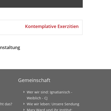
Kontemplative Exerzitien
nstaltung
Gemeinschaft
Wer wir sind: Ignatianisch -
Weiblich - CJ
eht das?
Wie wir leben: Unsere Sendung
Mary Ward und ihr Institut: