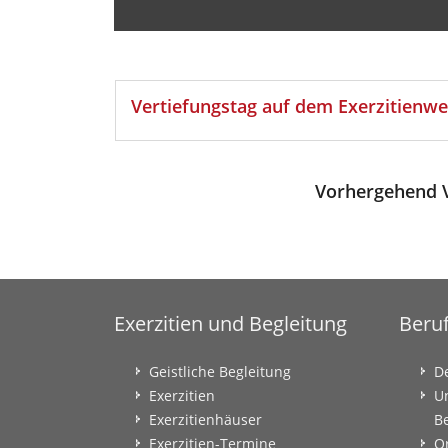
Vertiefungstag auf dem Exerzitienw
Vorhergehend V
Exerzitien und Begleitung
Beru
Geistliche Begleitung
D
Exerzitien
U
Exerzitienhäuser
B
Exerzitien-Termine
O