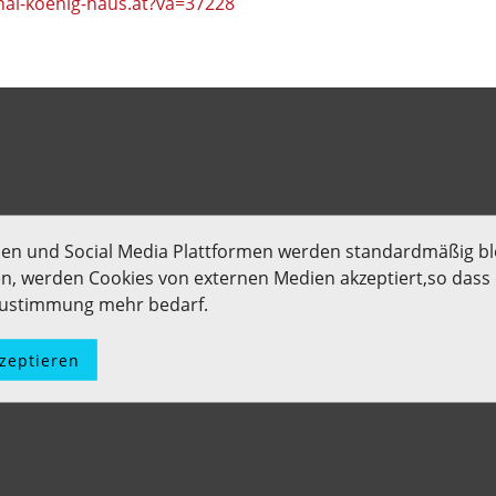
nal-koenig-haus.at?va=37228
men und Social Media Plattformen werden standardmäßig bl
len, werden Cookies von externen Medien akzeptiert,so dass d
 Zustimmung mehr bedarf.
kzeptieren