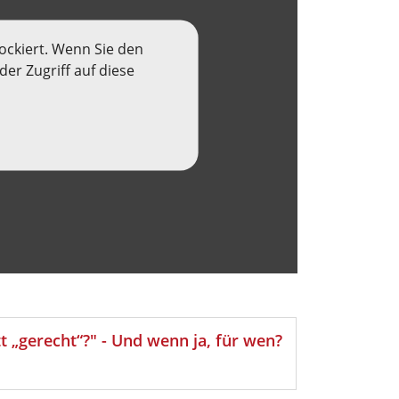
ockiert. Wenn Sie den
er Zugriff auf diese
tt „gerecht“?" - Und wenn ja, für wen?