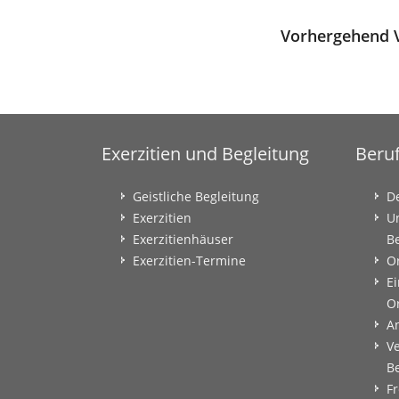
Vorhergehend V
Exerzitien und Begleitung
Beru
Geistliche Begleitung
D
Exerzitien
U
Exerzitienhäuser
B
Exerzitien-Termine
O
Ei
O
A
V
B
Fr