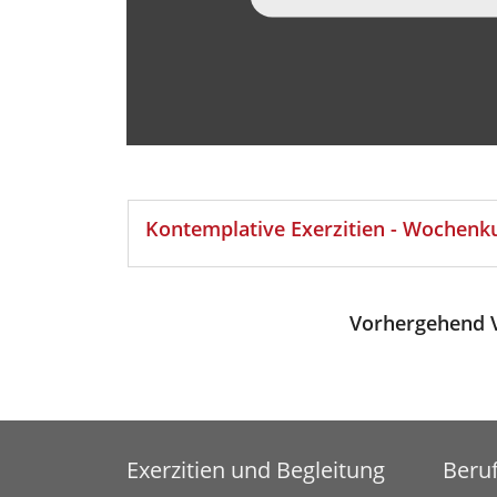
Kontemplative Exerzitien - Wochenk
Vorhergehend V
Exerzitien und Begleitung
Beru