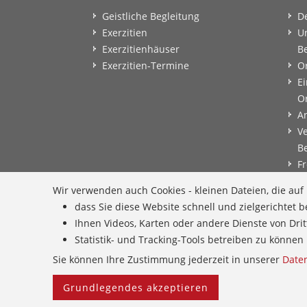
Geistliche Begleitung
D
Exerzitien
U
Exerzitienhäuser
B
Exerzitien-Termine
O
Ei
O
A
V
B
Fr
B
Wir verwenden auch Cookies - kleinen Dateien, die au
B
dass Sie diese Website schnell und zielgerichtet
B
Ihnen Videos, Karten oder andere Dienste von Dri
E
Statistik- und Tracking-Tools betreiben zu könn
G
Sie können Ihre Zustimmung jederzeit in unserer
Date
Grundlegendes akzeptieren
Home
Provinzarchiv
Facebook
Freie Stellen