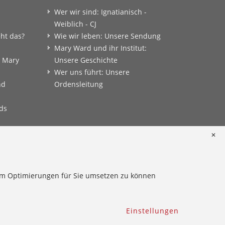
Wer wir sind: Ignatianisch -
Weiblich - CJ
eht das?
Wie wir leben: Unsere Sendung
Mary Ward und ihr Institut:
: Mary
Unsere Geschichte
Wer uns führt: Unsere
nd
Ordensleitung
ds
✕
onkret
 um Optimierungen für Sie umsetzen zu können
Einstellungen
Hinweisgeber
Impressum
Datenschutz