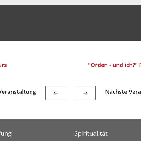
urs
"Orden - und ich?
eranstaltung
Nächste Vera
fung
Spiritualität