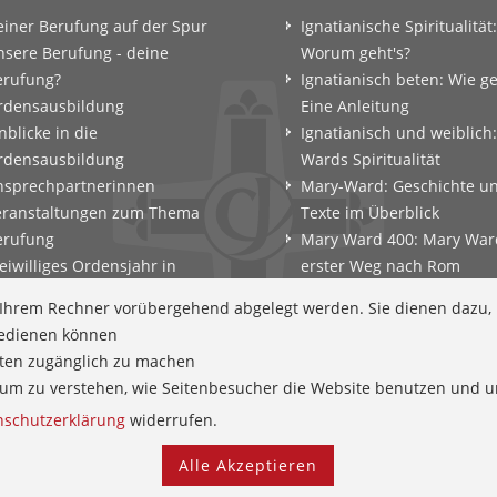
einer Berufung auf der Spur
Ignatianische Spiritualität:
nsere Berufung - deine
Worum geht's?
erufung?
Ignatianisch beten: Wie g
rdensausbildung
Eine Anleitung
nblicke in die
Ignatianisch und weiblich
rdensausbildung
Wards Spiritualität
nsprechpartnerinnen
Mary-Ward: Geschichte u
eranstaltungen zum Thema
Texte im Überblick
erufung
Mary Ward 400: Mary War
eiwilliges Ordensjahr in
erster Weg nach Rom
amberg
Spirituelle Impulse
f Ihrem Rechner vorübergehend abgelegt werden. Sie dienen dazu,
erufungscoaching und
Zeitschrift: Spiritualität k
 bedienen können
erufungsexerzitien
tten zugänglich zu machen
ntscheidungsparcours
en um zu verstehen, wie Seitenbesucher die Website benutzen und
efährtinnen
nschutzerklärung
widerrufen.
Alle Akzeptieren
Kontakt
Newsletter
Schutz und Prävention