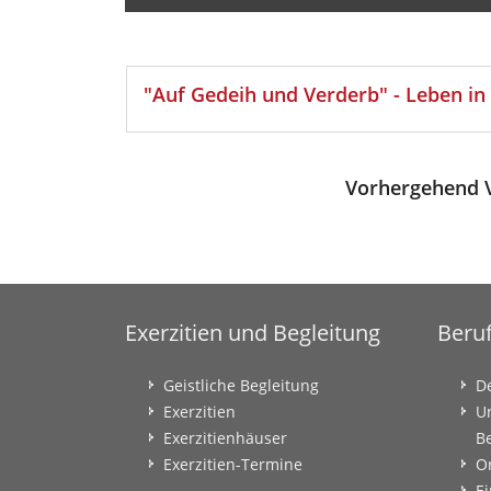
"Auf Gedeih und Verderb" - Leben i
Vorhergehend V
Exerzitien und Begleitung
Beru
Geistliche Begleitung
D
Exerzitien
U
Exerzitienhäuser
B
Exerzitien-Termine
O
Ei