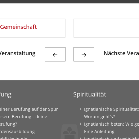
n Gemeinschaft
eranstaltung
Nächste Vera
fung
Spiritualität
einer Berufung auf der Spur
Ignatianische Spiritualität:
nsere Berufung - deine
Worum geht's?
erufung?
Ignatianisch beten: Wie g
rdensausbildung
Eine Anleitung
nblicke in die
Ignatianisch und weiblich