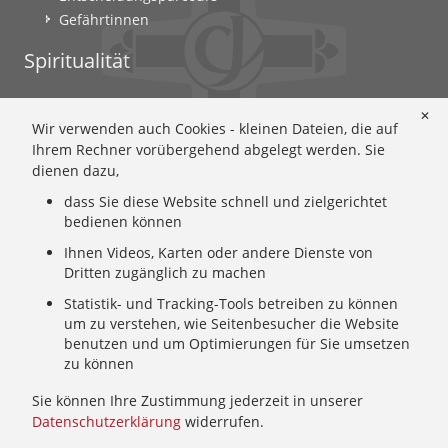
Gefährtinnen
Spiritualität
Ignatianische Spiritualität: Worum geht's?
✕
Wir verwenden auch Cookies - kleinen Dateien, die auf
Ignatianisch beten: Wie geht das? Eine Anleitung
Ihrem Rechner vorübergehend abgelegt werden. Sie
Ignatianisch und weiblich: Mary Wards Spiritualität
dienen dazu,
Mary-Ward: Geschichte und Texte im Überblick
dass Sie diese Website schnell und zielgerichtet
Mary Ward 400: Mary Wards erster Weg nach Rom
bedienen können
Spirituelle Impulse
Ihnen Videos, Karten oder andere Dienste von
Zeitschrift: Spiritualität konkret
Dritten zugänglich zu machen
Gemeinschaft
Statistik- und Tracking-Tools betreiben zu können
um zu verstehen, wie Seitenbesucher die Website
Wer wir sind: Ignatianisch - Weiblich - CJ
benutzen und um Optimierungen für Sie umsetzen
zu können
Wie wir leben: Unsere Sendung
Mary Ward und ihr Institut: Unsere Geschichte
Sie können Ihre Zustimmung jederzeit in unserer
Wer uns führt: Unsere Ordensleitung
Datenschutzerklärung
widerrufen.