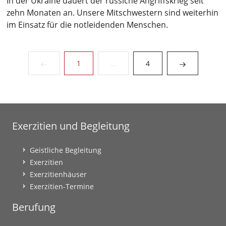
In der Ukraine dauert der russiche Angriffskrieg seit
zehn Monaten an. Unsere Mitschwestern sind weiterhin
im Einsatz für die notleidenden Menschen.
(current)
1
…
4
Exerzitien und Begleitung
Geistliche Begleitung
Exerzitien
Exerzitienhäuser
Exerzitien-Termine
Berufung