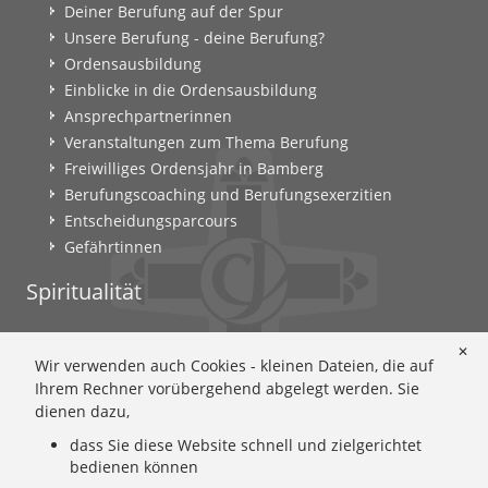
Deiner Berufung auf der Spur
Unsere Berufung - deine Berufung?
Ordensausbildung
Einblicke in die Ordensausbildung
Ansprechpartnerinnen
Veranstaltungen zum Thema Berufung
Freiwilliges Ordensjahr in Bamberg
Berufungscoaching und Berufungsexerzitien
Entscheidungsparcours
Gefährtinnen
Spiritualität
Ignatianische Spiritualität: Worum geht's?
✕
Wir verwenden auch Cookies - kleinen Dateien, die auf
Ignatianisch beten: Wie geht das? Eine Anleitung
Ihrem Rechner vorübergehend abgelegt werden. Sie
Ignatianisch und weiblich: Mary Wards Spiritualität
dienen dazu,
Mary-Ward: Geschichte und Texte im Überblick
dass Sie diese Website schnell und zielgerichtet
Mary Ward 400: Mary Wards erster Weg nach Rom
bedienen können
Spirituelle Impulse