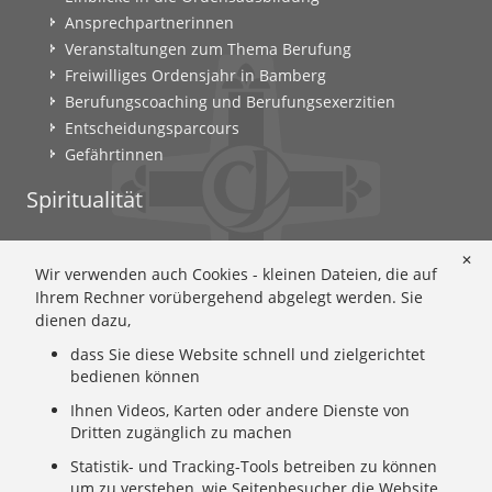
Ansprechpartnerinnen
Veranstaltungen zum Thema Berufung
Freiwilliges Ordensjahr in Bamberg
Berufungscoaching und Berufungsexerzitien
Entscheidungsparcours
Gefährtinnen
Spiritualität
Ignatianische Spiritualität: Worum geht's?
✕
Wir verwenden auch Cookies - kleinen Dateien, die auf
Ignatianisch beten: Wie geht das? Eine Anleitung
Ihrem Rechner vorübergehend abgelegt werden. Sie
Ignatianisch und weiblich: Mary Wards Spiritualität
dienen dazu,
Mary-Ward: Geschichte und Texte im Überblick
dass Sie diese Website schnell und zielgerichtet
Mary Ward 400: Mary Wards erster Weg nach Rom
bedienen können
Spirituelle Impulse
Zeitschrift: Spiritualität konkret
Ihnen Videos, Karten oder andere Dienste von
Dritten zugänglich zu machen
Gemeinschaft
Statistik- und Tracking-Tools betreiben zu können
um zu verstehen, wie Seitenbesucher die Website