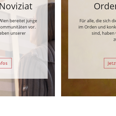
Noviziat
Orde
Wien bereitet junge
Für alle, die sich d
Kommunitäten vor.
im Orden und konkr
Leben unserer
sind, haben 
z
nfos
Jet