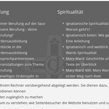
fung
Spiritualität
einer Berufung auf der Spur
Ignatianische Spiritualität:
nsere Berufung - deine
Worum geht's?
erufung?
Ignatianisch beten: Wie g
rdensausbildung
Eine Anleitung
nblicke in die
Ignatianisch und weiblich
rdensausbildung
Wards Spiritualität
nsprechpartnerinnen
Mary-Ward: Geschichte u
eranstaltungen zum Thema
Texte im Überblick
erufung
Mary Ward 400: Mary War
eiwilliges Ordensjahr in
erster Weg nach Rom
amberg
Spirituelle Impulse
f Ihrem Rechner vorübergehend abgelegt werden. Sie dienen dazu,
erufungscoaching und
Zeitschrift: Spiritualität k
 bedienen können
erufungsexerzitien
tten zugänglich zu machen
ntscheidungsparcours
en um zu verstehen, wie Seitenbesucher die Website benutzen und
efährtinnen