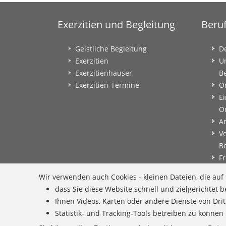
Exerzitien und Begleitung
Beru
Geistliche Begleitung
D
Exerzitien
U
Exerzitienhäuser
B
Exerzitien-Termine
O
Ei
O
A
V
B
Fr
B
Wir verwenden auch Cookies - kleinen Dateien, die au
B
dass Sie diese Website schnell und zielgerichtet
B
Ihnen Videos, Karten oder andere Dienste von Dri
E
Statistik- und Tracking-Tools betreiben zu könn
G