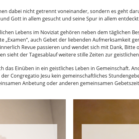
tehen dabei nicht getrennt voneinander, sondern es geht da
und Gott in allem gesucht und seine Spur in allem entdeckt
tlichen Lebens im Noviziat gehören neben dem täglichen Bes
 „Examen“, auch Gebet der liebenden Aufmerksamkeit genann
nerlich Revue passieren und wendet sich mit Dank, Bitte od
n sieht der Tagesablauf weitere stille Zeiten zur geistliche
h das Einüben in ein geistliches Leben in Gemeinschaft. And
er Congregatio Jesu kein gemeinschaftliches Stundengebet v
emeinsamen Anbetung oder anderen gemeinsamen Gebetszei