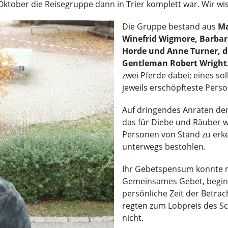
Oktober die Reisegruppe dann in Trier komplett war. Wir wis
Die Gruppe bestand aus
Ma
Winefrid Wigmore, Barba
Horde und Anne Turner, d
Gentleman Robert Wright
zwei Pferde dabei; eines so
jeweils erschöpfteste Perso
Auf dringendes Anraten der I
das für Diebe und Räuber w
Personen von Stand zu er
unterwegs bestohlen.
Ihr Gebetspensum konnte mi
Gemeinsames Gebet, beginn
persönliche Zeit der Betra
regten zum Lobpreis des Sc
nicht.