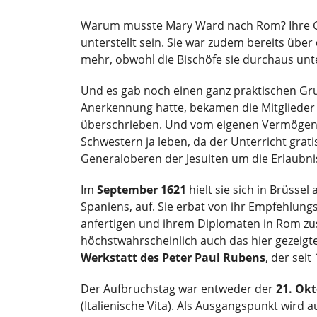
Warum musste Mary Ward nach Rom? Ihre Gem
unterstellt sein. Sie war zudem bereits üb
mehr, obwohl die Bischöfe sie durchaus unt
Und es gab noch einen ganz praktischen Gru
Anerkennung hatte, bekamen die Mitglieder 
überschrieben. Und vom eigenen Vermögen
Schwestern ja leben, da der Unterricht gratis
Generaloberen der Jesuiten um die Erlaubni
Im
September 1621
hielt sie sich in Brüssel 
Spaniens, auf. Sie erbat von ihr Empfehlungs
anfertigen und ihrem Diplomaten in Rom zusc
höchstwahrscheinlich auch das hier gezeigt
Werkstatt des Peter Paul Rubens
, der sei
Der Aufbruchstag war entweder der
21. Ok
(Italienische Vita). Als Ausgangspunkt wird a