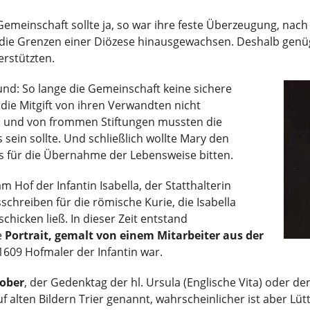
einschaft sollte ja, so war ihre feste Überzeugung, nach
er die Grenzen einer Diözese hinausgewachsen. Deshalb genü
erstützten.
nd: So lange die Gemeinschaft keine sichere
die Mitgift von ihren Verwandten nicht
 und von frommen Stiftungen mussten die
 sein sollte. Und schließlich wollte Mary den
s für die Übernahme der Lebensweise bitten.
am Hof der Infantin Isabella, der Statthalterin
schreiben für die römische Kurie, die Isabella
hicken ließ. In dieser Zeit entstand
e
Portrait, gemalt von einem Mitarbeiter aus der
t 1609 Hofmaler der Infantin war.
tober
, der Gedenktag der hl. Ursula (Englische Vita) oder der
uf alten Bildern Trier genannt, wahrscheinlicher ist aber Lüt