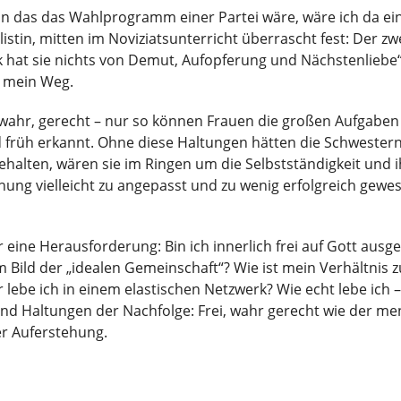
 das das Wahlprogramm einer Partei wäre, wäre ich da einge
listin, mitten im Noviziatsunterricht überrascht fest: Der z
k hat sie nichts von Demut, Aufopferung und Nächstenliebe“
t mein Weg.
 wahr, gerecht – nur so können Frauen die großen Aufgaben
 früh erkannt. Ohne diese Haltungen hätten die Schwestern
ehalten, wären sie im Ringen um die Selbstständigkeit und i
hung vielleicht zu angepasst und zu wenig erfolgreich gewese
ine Herausforderung: Bin ich innerlich frei auf Gott ausger
 Bild der „idealen Gemeinschaft“? Wie ist mein Verhältnis z
be ich in einem elastischen Netzwerk? Wie echt lebe ich – w
 sind Haltungen der Nachfolge: Frei, wahr gerecht wie der m
er Auferstehung.