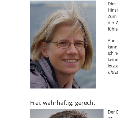
Diese
Hinsi
Zum e
der W
fühle
Aber 
kann
Ich h
kein
letzt
Chris
Frei, wahrhaftig, gerecht
Der B