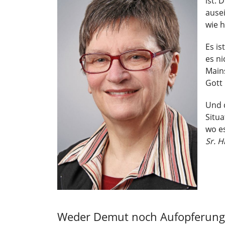
ist. 
ausei
wie h
Es is
es ni
Main
Gott 
Und d
Situa
wo es
Sr. H
Weder Demut noch Aufopferung