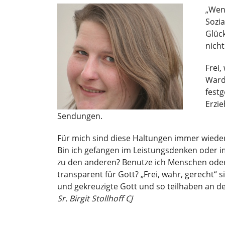
„Wenn
Sozia
Glüc
nich
Frei,
Ward
festg
Erzie
Sendungen.
Für mich sind diese Haltungen immer wieder e
Bin ich gefangen im Leistungsdenken oder im
zu den anderen? Benutze ich Menschen oder le
transparent für Gott? „Frei, wahr, gerecht“
und gekreuzigte Gott und so teilhaben an d
Sr. Birgit Stollhoff CJ