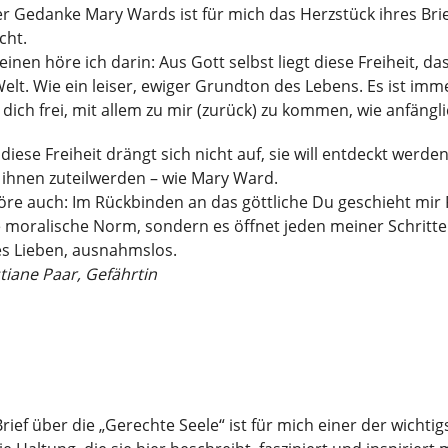
r Gedanke Mary Wards ist für mich das Herzstück ihres Brie
cht.
inen höre ich darin: Aus Gott selbst liegt diese Freiheit, d
elt. Wie ein leiser, ewiger Grundton des Lebens. Es ist i
 dich frei, mit allem zu mir (zurück) zu kommen, wie anfängl
diese Freiheit drängt sich nicht auf, sie will entdeckt werd
 ihnen zuteilwerden – wie Mary Ward.
öre auch: Im Rückbinden an das göttliche Du geschieht mir Fre
e moralische Norm, sondern es öffnet jeden meiner Schritt
es Lieben, ausnahmslos.
tiane Paar, Gefährtin
rief über die „Gerechte Seele“ ist für mich einer der wicht