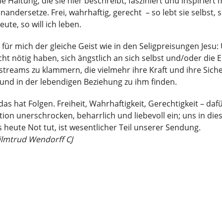
Die Haltung, die sie hier beschreibt, fasziniert und inspirie
nandersetze. Frei, wahrhaftig, gerecht – so lebt sie selbst,
eute, so will ich leben.
t für mich der gleiche Geist wie in den Seligpreisungen Jes
cht nötig haben, sich ängstlich an sich selbst und/oder di
streams zu klammern, die vielmehr ihre Kraft und ihre Sic
und in der lebendigen Beziehung zu ihm finden.
as hat Folgen. Freiheit, Wahrhaftigkeit, Gerechtigkeit – dafü
tion unerschrocken, beharrlich und liebevoll ein; uns in die
 heute Not tut, ist wesentlicher Teil unserer Sendung.
ilmtrud Wendorff CJ