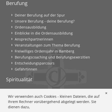
Berufung
Deiner Berufung auf der Spur
Unsere Berufung - deine Berufung?
Ordensausbildung
Einblicke in die Ordensausbildung
Ansprechpartnerinnen
Veranstaltungen zum Thema Berufung
Freiwilliges Ordensjahr in Bamberg
Berufungscoaching und Berufungsexerzitien
Entscheidungsparcours
Gefährtinnen
Spiritualität
Ignatianische Spiritualität: Worum geht's?
✕
Wir verwenden auch Cookies - kleinen Dateien, die auf
Ignatianisch beten: Wie geht das? Eine Anleitung
Ihrem Rechner vorübergehend abgelegt werden. Sie
Ignatianisch und weiblich: Mary Wards Spiritualität
dienen dazu,
Mary-Ward: Geschichte und Texte im Überblick