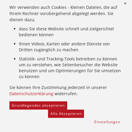
✕
Wir verwenden auch Cookies - kleinen Dateien, die auf
©
Sr. Helena Erler CJ
Ihrem Rechner vorübergehend abgelegt werden. Sie
Gnade - und Humor
dienen dazu,
„Humor ist nach der Gnade das Notwendigste.“ Diese Worte
dass Sie diese Website schnell und zielgerichtet
bedienen können
Mary Wards sind mir gerade im vergangenen Jahr ans Herz
gewachsen. Wenn etwas anders kommt als gedacht oder auch
Ihnen Videos, Karten oder andere Dienste von
mal etwas gründlich misslingt, hilft mir Humor, damit besser
Dritten zugänglich zu machen
umzugehen und neue Wege zu suchen.
Statistik- und Tracking-Tools betreiben zu können
um zu verstehen, wie Seitenbesucher die Website
Esther Finis, Gefährtin Mary Wards
benutzen und um Optimierungen für Sie umsetzen
zu können
Sie können Ihre Zustimmung jederzeit in unserer
Datenschutzerklärung
widerrufen.
Grundlegendes akzeptieren
Alle Akzeptieren
Einstellungen