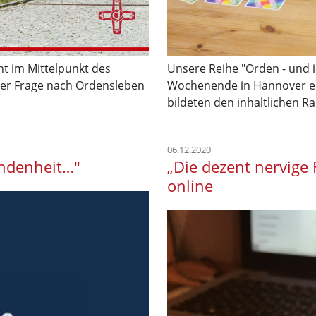
t im Mittelpunkt des
Unsere Reihe "Orden - und i
der Frage nach Ordensleben
Wochenende in Hannover ei
bildeten den inhaltlichen Ra
06.12.2020
undenheit…"
„Die dezent nervige 
online