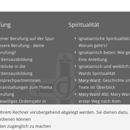
fung
Spiritualität
einer Berufung auf der Spur
Ignatianische Spiritualität:
nsere Berufung - deine
Worum geht's?
erufung?
Ignatianisch beten: Wie g
rdensausbildung
Eine Anleitung
nblicke in die
Ignatianisch und weiblich
rdensausbildung
Wards Spiritualität
nsprechpartnerinnen
Mary-Ward: Geschichte u
eranstaltungen zum Thema
Texte im Überblick
erufung
Mary Ward 400: Mary War
eiwilliges Ordensjahr in
erster Weg nach Rom
amberg
Spirituelle Impulse
f Ihrem Rechner vorübergehend abgelegt werden. Sie dienen dazu,
erufungscoaching und
Zeitschrift: Spiritualität k
 bedienen können
erufungsexerzitien
tten zugänglich zu machen
ntscheidungsparcours