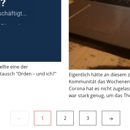
llte eine der
tausch "Orden – und ich?"
Eigentlich hätte an diesem
Kommunität das Wochenende 
Corona hat es nicht zugela
war stark genug, um das Th
(current)
1
2
3