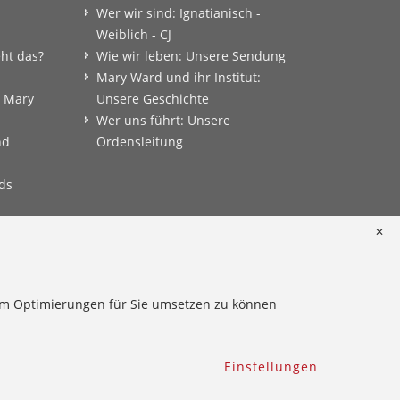
Wer wir sind: Ignatianisch -
Weiblich - CJ
eht das?
Wie wir leben: Unsere Sendung
Mary Ward und ihr Institut:
: Mary
Unsere Geschichte
Wer uns führt: Unsere
nd
Ordensleitung
ds
✕
onkret
 um Optimierungen für Sie umsetzen zu können
Einstellungen
Hinweisgeber
Impressum
Datenschutz