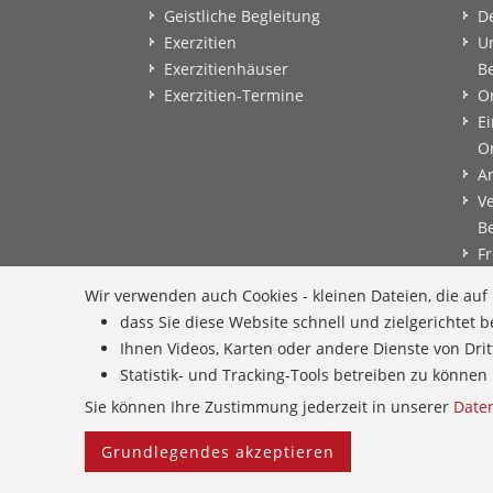
Geistliche Begleitung
D
Exerzitien
U
Exerzitienhäuser
B
Exerzitien-Termine
O
Ei
O
A
V
B
Fr
B
Wir verwenden auch Cookies - kleinen Dateien, die au
B
dass Sie diese Website schnell und zielgerichtet
B
Ihnen Videos, Karten oder andere Dienste von Dri
E
Statistik- und Tracking-Tools betreiben zu könn
G
Sie können Ihre Zustimmung jederzeit in unserer
Date
Grundlegendes akzeptieren
Home
Provinzarchiv
Facebook
Freie Stellen