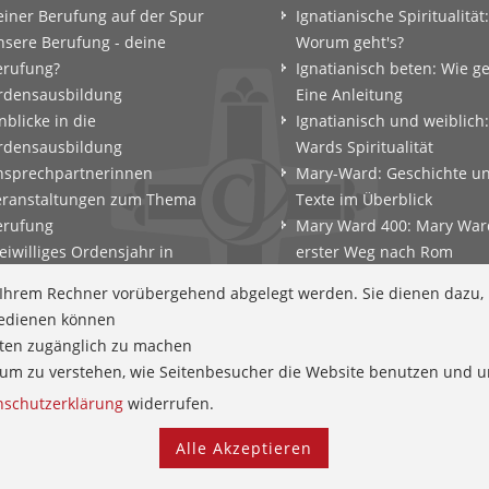
einer Berufung auf der Spur
Ignatianische Spiritualität:
nsere Berufung - deine
Worum geht's?
erufung?
Ignatianisch beten: Wie g
rdensausbildung
Eine Anleitung
nblicke in die
Ignatianisch und weiblich
rdensausbildung
Wards Spiritualität
nsprechpartnerinnen
Mary-Ward: Geschichte u
eranstaltungen zum Thema
Texte im Überblick
erufung
Mary Ward 400: Mary War
eiwilliges Ordensjahr in
erster Weg nach Rom
amberg
Spirituelle Impulse
f Ihrem Rechner vorübergehend abgelegt werden. Sie dienen dazu,
erufungscoaching und
Zeitschrift: Spiritualität k
 bedienen können
erufungsexerzitien
tten zugänglich zu machen
ntscheidungsparcours
en um zu verstehen, wie Seitenbesucher die Website benutzen und
efährtinnen
nschutzerklärung
widerrufen.
Alle Akzeptieren
Kontakt
Newsletter
Schutz und Prävention