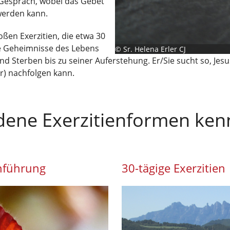
 Gespräch, wobei das Gebet
 werden kann.
en Exerzitien, die etwa 30
ie Geheimnisse des Lebens
©
Sr. Helena Erler CJ
und Sterben bis zu seiner Auferstehung. Er/Sie sucht so, Je
r) nachfolgen kann.
edene Exerzitienformen ke
inführung
30-tägige Exerzitien