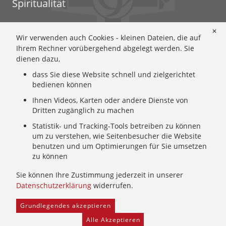
Spiritualität
Ignatianische Spiritualität: Worum geht's?
✕
Wir verwenden auch Cookies - kleinen Dateien, die auf
Ignatianisch beten: Wie geht das? Eine Anleitung
Ihrem Rechner vorübergehend abgelegt werden. Sie
Ignatianisch und weiblich: Mary Wards Spiritualität
dienen dazu,
Mary-Ward: Geschichte und Texte im Überblick
dass Sie diese Website schnell und zielgerichtet
Mary Ward 400: Mary Wards erster Weg nach Rom
bedienen können
Spirituelle Impulse
Zeitschrift: Spiritualität konkret
Ihnen Videos, Karten oder andere Dienste von
Dritten zugänglich zu machen
Gemeinschaft
Statistik- und Tracking-Tools betreiben zu können
um zu verstehen, wie Seitenbesucher die Website
Wer wir sind: Ignatianisch - Weiblich - CJ
benutzen und um Optimierungen für Sie umsetzen
zu können
Wie wir leben: Unsere Sendung
Mary Ward und ihr Institut: Unsere Geschichte
Sie können Ihre Zustimmung jederzeit in unserer
Wer uns führt: Unsere Ordensleitung
Datenschutzerklärung
widerrufen.
Grundlegendes akzeptieren
Home
Provinzarchiv
Facebook
Freie Stellen
Alle Akzeptieren