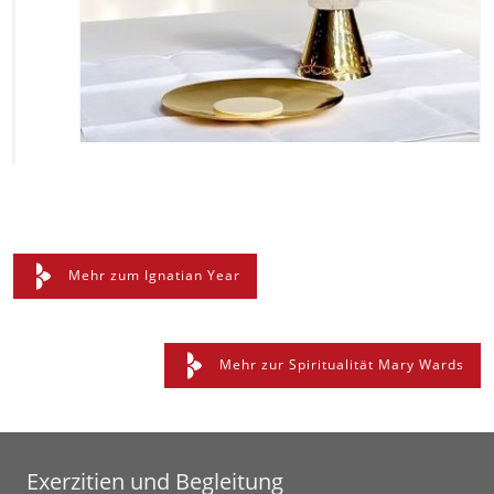
Mehr zum Ignatian Year
Mehr zur Spiritualität Mary Wards
Exerzitien und Begleitung