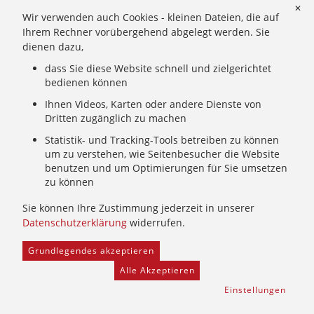
✕
Wir verwenden auch Cookies - kleinen Dateien, die auf
Exerzitien und Begleitung
Ihrem Rechner vorübergehend abgelegt werden. Sie
dienen dazu,
Geistliche Begleitung
dass Sie diese Website schnell und zielgerichtet
Exerzitien
bedienen können
Exerzitienhäuser
Ihnen Videos, Karten oder andere Dienste von
Exerzitien-Termine
Dritten zugänglich zu machen
Berufung
Statistik- und Tracking-Tools betreiben zu können
um zu verstehen, wie Seitenbesucher die Website
Deiner Berufung auf der Spur
benutzen und um Optimierungen für Sie umsetzen
zu können
Unsere Berufung - deine Berufung?
Ordensausbildung
Sie können Ihre Zustimmung jederzeit in unserer
Einblicke in die Ordensausbildung
Datenschutzerklärung
widerrufen.
Ansprechpartnerinnen
Veranstaltungen zum Thema Berufung
Grundlegendes akzeptieren
Freiwilliges Ordensjahr in Bamberg
Alle Akzeptieren
Berufungscoaching und Berufungsexerzitien
Einstellungen
Entscheidungsparcours