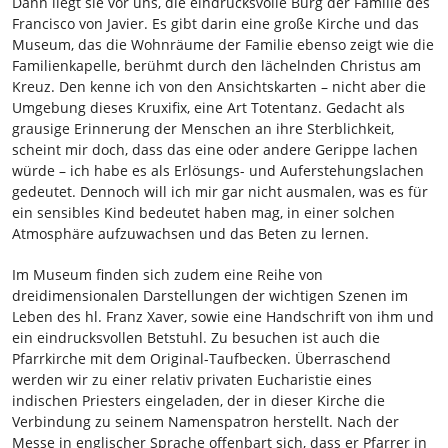
Dann liegt sie vor uns, die eindrucksvolle Burg der Familie des
Francisco von Javier. Es gibt darin eine große Kirche und das
Museum, das die Wohnräume der Familie ebenso zeigt wie die
Familienkapelle, berühmt durch den lächelnden Christus am
Kreuz. Den kenne ich von den Ansichtskarten – nicht aber die
Umgebung dieses Kruxifix, eine Art Totentanz. Gedacht als
grausige Erinnerung der Menschen an ihre Sterblichkeit,
scheint mir doch, dass das eine oder andere Gerippe lachen
würde – ich habe es als Erlösungs- und Auferstehungslachen
gedeutet. Dennoch will ich mir gar nicht ausmalen, was es für
ein sensibles Kind bedeutet haben mag, in einer solchen
Atmosphäre aufzuwachsen und das Beten zu lernen.
Im Museum finden sich zudem eine Reihe von
dreidimensionalen Darstellungen der wichtigen Szenen im
Leben des hl. Franz Xaver, sowie eine Handschrift von ihm und
ein eindrucksvollen Betstuhl. Zu besuchen ist auch die
Pfarrkirche mit dem Original-Taufbecken. Überraschend
werden wir zu einer relativ privaten Eucharistie eines
indischen Priesters eingeladen, der in dieser Kirche die
Verbindung zu seinem Namenspatron herstellt. Nach der
Messe in englischer Sprache offenbart sich, dass er Pfarrer in