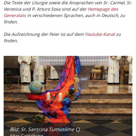
Die Texte der Liturgie sowie die Ansprachen von Sr. Carmel, Sr.
Veronica und P. Arturo Sosa sind auf der
Homepage des
Generalats
in verschiedenen Sprachen, auch in Deutsch, zu
finden.
Die Aufzeichnung der Feier ist auf dem
Youtube-Kanal
zu
finden.
Bild: Sr. Santrina Tumusiime CJ
Bild: Sr. Santrina Tumusiime CJ
Bild: Sr. Santrina Tumusiime CJ
Bild: Sr. Santrina Tumusiime CJ
Bild: Esther Finis
Bild: Sr. Santrina Tumusiime CJ
Bild: Sr. Santrina Tumusiime CJ
Altar-Gestaltung
Sr. Carmel
Zelebranten am Altar
Sr. Veronica
Sängerinnen im Chor
Mary Ward unter uns
Teilnehmerinnen aus der Mitteleuropäischen Provinz