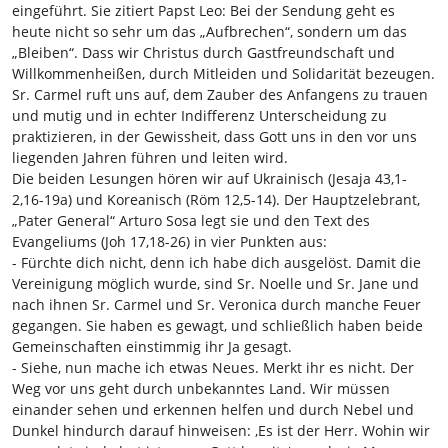
eingeführt. Sie zitiert Papst Leo: Bei der Sendung geht es
heute nicht so sehr um das „Aufbrechen“, sondern um das
„Bleiben“. Dass wir Christus durch Gastfreundschaft und
Willkommenheißen, durch Mitleiden und Solidarität bezeugen.
Sr. Carmel ruft uns auf, dem Zauber des Anfangens zu trauen
und mutig und in echter Indifferenz Unterscheidung zu
praktizieren, in der Gewissheit, dass Gott uns in den vor uns
liegenden Jahren führen und leiten wird.
Die beiden Lesungen hören wir auf Ukrainisch (Jesaja 43,1-
2,16-19a) und Koreanisch (Röm 12,5-14). Der Hauptzelebrant,
„Pater General“ Arturo Sosa legt sie und den Text des
Evangeliums (Joh 17,18-26) in vier Punkten aus:
- Fürchte dich nicht, denn ich habe dich ausgelöst. Damit die
Vereinigung möglich wurde, sind Sr. Noelle und Sr. Jane und
nach ihnen Sr. Carmel und Sr. Veronica durch manche Feuer
gegangen. Sie haben es gewagt, und schließlich haben beide
Gemeinschaften einstimmig ihr Ja gesagt.
- Siehe, nun mache ich etwas Neues. Merkt ihr es nicht. Der
Weg vor uns geht durch unbekanntes Land. Wir müssen
einander sehen und erkennen helfen und durch Nebel und
Dunkel hindurch darauf hinweisen: ‚Es ist der Herr. Wohin wir