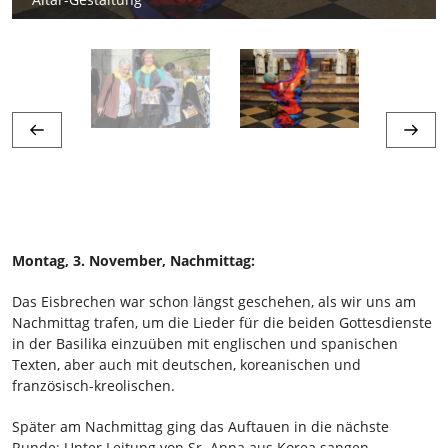
Bild: Sr. Nathalie Korf CJ
Bild: Sr. Nathalie Korf CJ
Bild: Sr. Nathalie Korf CJ
Bild: Sr. Nathalie Korf CJ
Bild: Sr. Nathalie Korf CJ
Bild: Sr. Ursula Dirmeier CJ
Bild: Sr. Nathalie Korf CJ
Bild: Sr. Ursula Dirmeier CJ
Montag, 3. November, Nachmittag:
P. Arturo Sosa, Generaloberer der Jesuiten, leitet die
Bild: Sr. Nathalie Korf CJ
Bild: Sr. Nathalie Korf CJ
Sr. Carmel führt in die Feier ein
Feier
Glückwünsche zum Willkommen
Die neuen gelben Tücher
Das neue Pilgertuch
Mary Ward ist unter uns
Segnung der CJ-Kreuze
Gabentanz
Das Eisbrechen war schon längst geschehen, als wir uns am
Nachmittag trafen, um die Lieder für die beiden Gottesdienste
in der Basilika einzuüben mit englischen und spanischen
Texten, aber auch mit deutschen, koreanischen und
französisch-kreolischen.
Später am Nachmittag ging das Auftauen in die nächste
Runde: Unter Leitung von Sr. Anna aus Korea sangen,