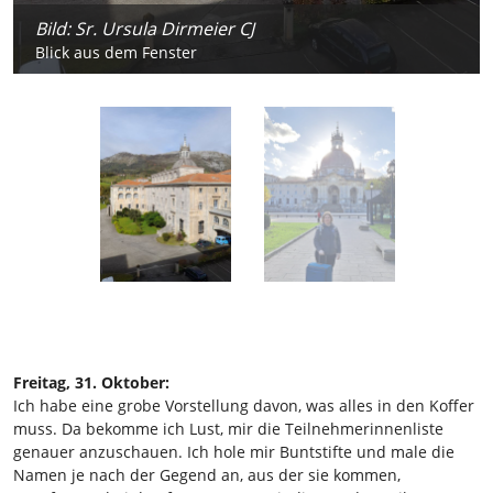
Bild: Sr. Ursula Dirmeier CJ
Bild: Sr. Nathalie Korf CJ
Blick aus dem Fenster
Ankunft in Loyola
Freitag, 31. Oktober:
Ich habe eine grobe Vorstellung davon, was alles in den Koffer
muss. Da bekomme ich Lust, mir die Teilnehmerinnenliste
genauer anzuschauen. Ich hole mir Buntstifte und male die
Namen je nach der Gegend an, aus der sie kommen,