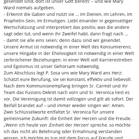
gesendet sind, dort ist unser Gott bereits‘ – und wie Mary
Ward niemals aufgeben.
- Erkennt die Gaben und nützt sie … im Dienen, im Lehren, im
Prophetin-Sein, im Ermutigen. Liebt einander in gegenseitiger
Wertschätzung und interpretiert das positiv, was die andere
sagt oder tut, und wenn ihr Zweifel habt, dann fragt nach …
- damit sie alle eins seien; denn dazu sind wir gesendet.
Unsere Armut ist notwendig in einer Welt des Konsumierens;
unsere Hingabe in der Ehelosigkeit ist notwendig in einer Welt
zerbrochener Beziehungen; in einer Welt voll Karrierestreben
und Egoismus ist unser Gehorsam notwendig.
Zum Abschluss legt P. Sosa uns wie Mary Ward ans Herz:
Schätzt eure Berufung, sie sei konstant, effektiv und liebevoll.
Nach dem Kommunionempfang bringen Sr. Carmel und ihr
Team das Fusions-Dekret nach vorn und Sr. Veronica liest es
vor. Die Vereinigung ist damit vollzogen und gilt ab sofort. Der
Beifall brandet auf – und immer wieder singen wir: Amen.
Zwei Schlüsselworte entfaltet Sr. Veronica für unsere
gemeinsame Zukunft: die Einheit der Herzen und die Freude.
„Wenn ich heute von ‚Einheit der Herzen‘ spreche, so möchte
ich das nicht als Belehrung oder Ermahnung verstanden
wissen. Ich möchte es tun mit dem Focus auf Freude und