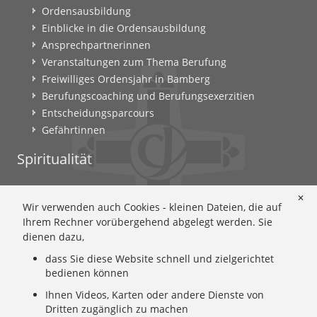
Ordensausbildung
Einblicke in die Ordensausbildung
Ansprechpartnerinnen
Veranstaltungen zum Thema Berufung
Freiwilliges Ordensjahr in Bamberg
Berufungscoaching und Berufungsexerzitien
Entscheidungsparcours
Gefährtinnen
Spiritualität
Ignatianische Spiritualität: Worum geht's?
✕
Wir verwenden auch Cookies - kleinen Dateien, die auf
Ignatianisch beten: Wie geht das? Eine Anleitung
Ihrem Rechner vorübergehend abgelegt werden. Sie
Ignatianisch und weiblich: Mary Wards Spiritualität
dienen dazu,
Mary-Ward: Geschichte und Texte im Überblick
dass Sie diese Website schnell und zielgerichtet
Mary Ward 400: Mary Wards erster Weg nach Rom
bedienen können
Spirituelle Impulse
Zeitschrift: Spiritualität konkret
Ihnen Videos, Karten oder andere Dienste von
Dritten zugänglich zu machen