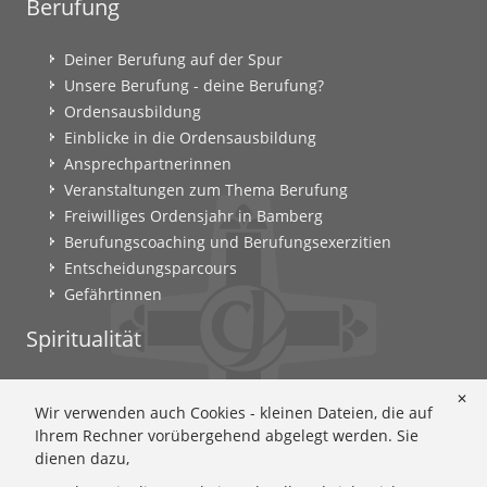
Berufung
Deiner Berufung auf der Spur
Unsere Berufung - deine Berufung?
Ordensausbildung
Einblicke in die Ordensausbildung
Ansprechpartnerinnen
Veranstaltungen zum Thema Berufung
Freiwilliges Ordensjahr in Bamberg
Berufungscoaching und Berufungsexerzitien
Entscheidungsparcours
Gefährtinnen
Spiritualität
Ignatianische Spiritualität: Worum geht's?
✕
Wir verwenden auch Cookies - kleinen Dateien, die auf
Ignatianisch beten: Wie geht das? Eine Anleitung
Ihrem Rechner vorübergehend abgelegt werden. Sie
Ignatianisch und weiblich: Mary Wards Spiritualität
dienen dazu,
Mary-Ward: Geschichte und Texte im Überblick