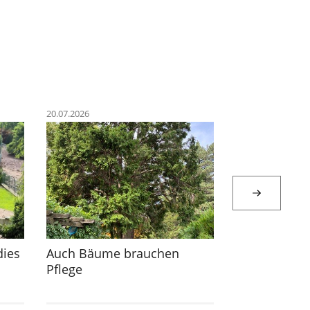
20.07.2026
06.07.2026
dies
Auch Bäume brauchen
Sr. Martha Z
Pflege
im Gespräch