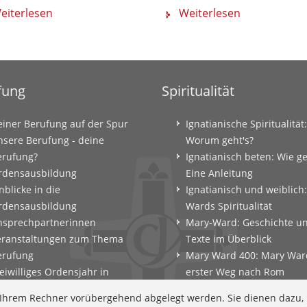
eiterlesen
Weiterlesen
fung
Spiritualität
einer Berufung auf der Spur
Ignatianische Spiritualität:
nsere Berufung - deine
Worum geht's?
erufung?
Ignatianisch beten: Wie g
rdensausbildung
Eine Anleitung
nblicke in die
Ignatianisch und weiblich
rdensausbildung
Wards Spiritualität
nsprechpartnerinnen
Mary-Ward: Geschichte u
eranstaltungen zum Thema
Texte im Überblick
erufung
Mary Ward 400: Mary War
eiwilliges Ordensjahr in
erster Weg nach Rom
amberg
Spirituelle Impulse
f Ihrem Rechner vorübergehend abgelegt werden. Sie dienen dazu,
erufungscoaching und
Zeitschrift: Spiritualität k