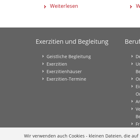
Weiterlesen
W
Exerzitien und Begleitung
Beru
Geistliche Begleitung
D
Exerzitien
U
Exerzitienhäuser
B
Exerzitien-Termine
O
Ei
O
A
V
B
Fr
B
Wir verwenden auch Cookies - kleinen Dateien, die au
B