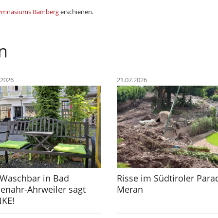
Gymnasiums Bamberg
erschienen.
n
.2026
21.07.2026
 Waschbar in Bad
Risse im Südtiroler Para
enahr-Ahrweiler sagt
Meran
KE!