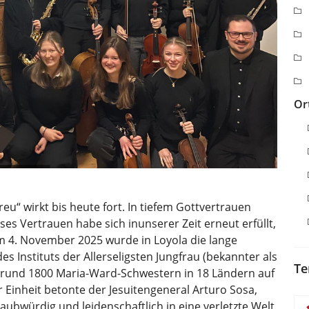
Or
u“ wirkt bis heute fort. In tiefem Gottvertrauen
ieses Vertrauen habe sich inunserer Zeit erneut erfüllt,
Am 4. November 2025 wurde in Loyola die lange
s Instituts der Allerseligsten Jungfrau (bekannter als
Te
n rund 1800 Maria-Ward-Schwestern in 18 Ländern auf
r Einheit betonte der Jesuitengeneral Arturo Sosa,
laubwürdig und leidenschaftlich in eine verletzte Welt