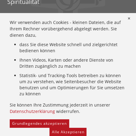
Spiritualität
Ignatianische Spiritualität: Worum geht's?
✕
Wir verwenden auch Cookies - kleinen Dateien, die auf
Ignatianisch beten: Wie geht das? Eine Anleitung
Ihrem Rechner vorübergehend abgelegt werden. Sie
Ignatianisch und weiblich: Mary Wards Spiritualität
dienen dazu,
Mary-Ward: Geschichte und Texte im Überblick
dass Sie diese Website schnell und zielgerichtet
Mary Ward 400: Mary Wards erster Weg nach Rom
bedienen können
Spirituelle Impulse
Zeitschrift: Spiritualität konkret
Ihnen Videos, Karten oder andere Dienste von
Dritten zugänglich zu machen
Gemeinschaft
Statistik- und Tracking-Tools betreiben zu können
um zu verstehen, wie Seitenbesucher die Website
Wer wir sind: Ignatianisch - Weiblich - CJ
benutzen und um Optimierungen für Sie umsetzen
zu können
Wie wir leben: Unsere Sendung
Mary Ward und ihr Institut: Unsere Geschichte
Sie können Ihre Zustimmung jederzeit in unserer
Wer uns führt: Unsere Ordensleitung
Datenschutzerklärung
widerrufen.
Grundlegendes akzeptieren
Home
Provinzarchiv
Facebook
Freie Stellen
Alle Akzeptieren