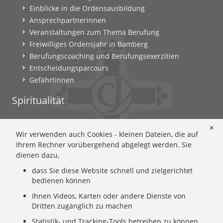
Einblicke in die Ordensausbildung
Ansprechpartnerinnen
Veranstaltungen zum Thema Berufung
Freiwilliges Ordensjahr in Bamberg
Berufungscoaching und Berufungsexerzitien
Entscheidungsparcours
Gefährtinnen
Spiritualität
Ignatianische Spiritualität: Worum geht's?
✕
Wir verwenden auch Cookies - kleinen Dateien, die auf
Ignatianisch beten: Wie geht das? Eine Anleitung
Ihrem Rechner vorübergehend abgelegt werden. Sie
Ignatianisch und weiblich: Mary Wards Spiritualität
dienen dazu,
Mary-Ward: Geschichte und Texte im Überblick
dass Sie diese Website schnell und zielgerichtet
Mary Ward 400: Mary Wards erster Weg nach Rom
bedienen können
Spirituelle Impulse
Zeitschrift: Spiritualität konkret
Ihnen Videos, Karten oder andere Dienste von
Dritten zugänglich zu machen
Gemeinschaft
Statistik- und Tracking-Tools betreiben zu können