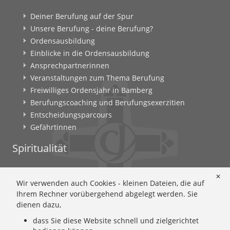
Deiner Berufung auf der Spur
Unsere Berufung - deine Berufung?
Ordensausbildung
Einblicke in die Ordensausbildung
Ansprechpartnerinnen
Veranstaltungen zum Thema Berufung
Freiwilliges Ordensjahr in Bamberg
Berufungscoaching und Berufungsexerzitien
Entscheidungsparcours
Gefährtinnen
Spiritualität
Ignatianische Spiritualität: Worum geht's?
✕
Wir verwenden auch Cookies - kleinen Dateien, die auf
Ignatianisch beten: Wie geht das? Eine Anleitung
Ihrem Rechner vorübergehend abgelegt werden. Sie
Ignatianisch und weiblich: Mary Wards Spiritualität
dienen dazu,
Mary-Ward: Geschichte und Texte im Überblick
dass Sie diese Website schnell und zielgerichtet
Mary Ward 400: Mary Wards erster Weg nach Rom