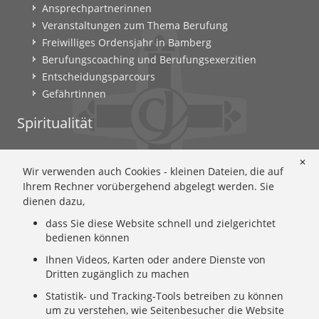
Ansprechpartnerinnen
Veranstaltungen zum Thema Berufung
Freiwilliges Ordensjahr in Bamberg
Berufungscoaching und Berufungsexerzitien
Entscheidungsparcours
Gefährtinnen
Spiritualität
Ignatianische Spiritualität: Worum geht's?
✕
Wir verwenden auch Cookies - kleinen Dateien, die auf
Ignatianisch beten: Wie geht das? Eine Anleitung
Ihrem Rechner vorübergehend abgelegt werden. Sie
Ignatianisch und weiblich: Mary Wards Spiritualität
dienen dazu,
Mary-Ward: Geschichte und Texte im Überblick
dass Sie diese Website schnell und zielgerichtet
Mary Ward 400: Mary Wards erster Weg nach Rom
bedienen können
Spirituelle Impulse
Ihnen Videos, Karten oder andere Dienste von
Zeitschrift: Spiritualität konkret
Dritten zugänglich zu machen
Gemeinschaft
Statistik- und Tracking-Tools betreiben zu können
um zu verstehen, wie Seitenbesucher die Website