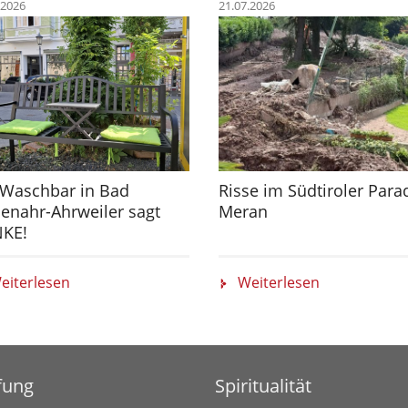
.2026
21.07.2026
 Waschbar in Bad
Risse im Südtiroler Para
enahr-Ahrweiler sagt
Meran
KE!
eiterlesen
Weiterlesen
fung
Spiritualität