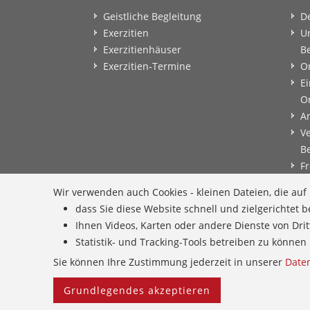
Geistliche Begleitung
D
Exerzitien
U
Exerzitienhäuser
B
Exerzitien-Termine
O
Ei
O
A
V
B
Fr
B
Wir verwenden auch Cookies - kleinen Dateien, die au
B
dass Sie diese Website schnell und zielgerichtet
B
Ihnen Videos, Karten oder andere Dienste von Dri
E
Statistik- und Tracking-Tools betreiben zu könn
G
Sie können Ihre Zustimmung jederzeit in unserer
Date
Grundlegendes akzeptieren
Home
Provinzarchiv
Facebook
Freie Stellen