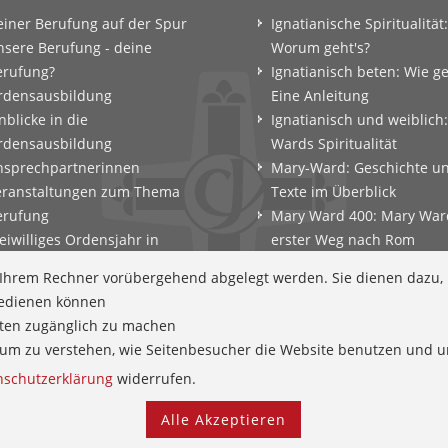
einer Berufung auf der Spur
Ignatianische Spiritualität:
nsere Berufung - deine
Worum geht's?
erufung?
Ignatianisch beten: Wie g
rdensausbildung
Eine Anleitung
nblicke in die
Ignatianisch und weiblich
rdensausbildung
Wards Spiritualität
nsprechpartnerinnen
Mary-Ward: Geschichte u
eranstaltungen zum Thema
Texte im Überblick
erufung
Mary Ward 400: Mary War
eiwilliges Ordensjahr in
erster Weg nach Rom
amberg
Spirituelle Impulse
f Ihrem Rechner vorübergehend abgelegt werden. Sie dienen dazu,
erufungscoaching und
Zeitschrift: Spiritualität k
 bedienen können
erufungsexerzitien
tten zugänglich zu machen
ntscheidungsparcours
en um zu verstehen, wie Seitenbesucher die Website benutzen und
efährtinnen
nschutzerklärung
widerrufen.
Alle Akzeptieren
Kontakt
Newsletter
Schutz und Prävention