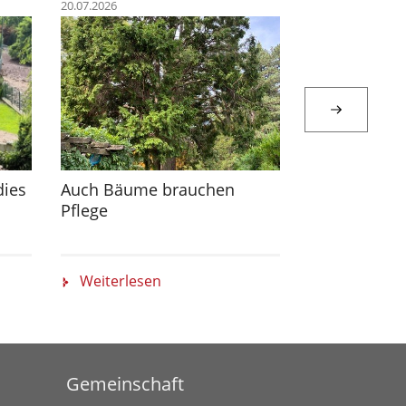
20.07.2026
06.07.2026
dies
Auch Bäume brauchen
Sr. Martha Z
Pflege
im Gespräch
Weiterlesen
Weiterlese
Gemeinschaft