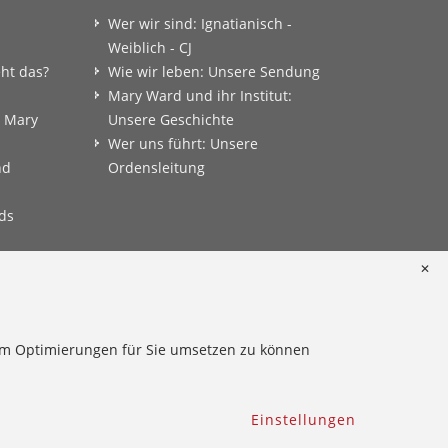
Wer wir sind: Ignatianisch -
Weiblich - CJ
eht das?
Wie wir leben: Unsere Sendung
Mary Ward und ihr Institut:
: Mary
Unsere Geschichte
Wer uns führt: Unsere
nd
Ordensleitung
ds
✕
onkret
 um Optimierungen für Sie umsetzen zu können
Einstellungen
Hinweisgeber
Impressum
Datenschutz