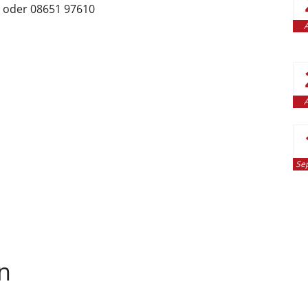
oder 08651 97610
A
A
Se
n