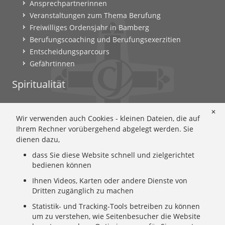
Ansprechpartnerinnen
Veranstaltungen zum Thema Berufung
Freiwilliges Ordensjahr in Bamberg
Berufungscoaching und Berufungsexerzitien
Entscheidungsparcours
Gefährtinnen
Spiritualität
Ignatianische Spiritualität: Worum geht's?
✕
Wir verwenden auch Cookies - kleinen Dateien, die auf
Ignatianisch beten: Wie geht das? Eine Anleitung
Ihrem Rechner vorübergehend abgelegt werden. Sie
Ignatianisch und weiblich: Mary Wards Spiritualität
dienen dazu,
Mary-Ward: Geschichte und Texte im Überblick
dass Sie diese Website schnell und zielgerichtet
Mary Ward 400: Mary Wards erster Weg nach Rom
bedienen können
Spirituelle Impulse
Zeitschrift: Spiritualität konkret
Ihnen Videos, Karten oder andere Dienste von
Dritten zugänglich zu machen
Gemeinschaft
Statistik- und Tracking-Tools betreiben zu können
um zu verstehen, wie Seitenbesucher die Website