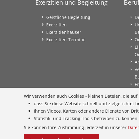
Exerzitien und Begleitung
Beru
Geistliche Begleitung
D
Exerzitien
U
Exerzitienhäuser
B
Exerzitien-Termine
O
Ei
O
A
V
B
Fr
B
Wir verwenden auch Cookies - kleinen Dateien, die au
B
dass Sie diese Website schnell und zielgerichtet
B
Ihnen Videos, Karten oder andere Dienste von Dri
E
Statistik- und Tracking-Tools betreiben zu könn
G
Sie können Ihre Zustimmung jederzeit in unserer
Date