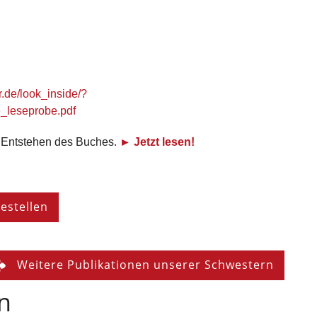
r.de/look_inside/?
_leseprobe.pdf
das Entstehen des Buches.
► Jetzt lesen!
bestellen
Weitere Publikationen unserer Schwestern
n