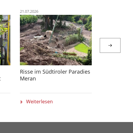
21.07.2026
20.07.2026
Risse im Südtiroler Paradies
Auch Bäume
t
Meran
Pflege
Weiterlesen
Weiterlese