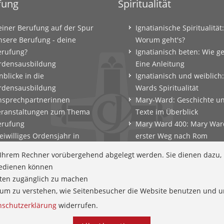
fung
Spiritualität
einer Berufung auf der Spur
Ignatianische Spiritualität:
nsere Berufung - deine
Worum geht's?
erufung?
Ignatianisch beten: Wie g
rdensausbildung
Eine Anleitung
nblicke in die
Ignatianisch und weiblich
rdensausbildung
Wards Spiritualität
nsprechpartnerinnen
Mary-Ward: Geschichte u
eranstaltungen zum Thema
Texte im Überblick
erufung
Mary Ward 400: Mary War
eiwilliges Ordensjahr in
erster Weg nach Rom
amberg
Spirituelle Impulse
f Ihrem Rechner vorübergehend abgelegt werden. Sie dienen dazu,
erufungscoaching und
Zeitschrift: Spiritualität k
 bedienen können
erufungsexerzitien
tten zugänglich zu machen
ntscheidungsparcours
en um zu verstehen, wie Seitenbesucher die Website benutzen und
efährtinnen
nschutzerklärung
widerrufen.