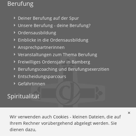
Berufung
Deiner Berufung auf der Spur
Unsere Berufung - deine Berufung?
Ordensausbildung
Einblicke in die Ordensausbildung
Ansprechpartnerinnen
Veranstaltungen zum Thema Berufung
Freiwilliges Ordensjahr in Bamberg
Berufungscoaching und Berufungsexerzitien
Entscheidungsparcours
Gefährtinnen
Spiritualität
Ignatianische Spiritualität: Worum geht's?
✕
Wir verwenden auch Cookies - kleinen Dateien, die auf
Ignatianisch beten: Wie geht das? Eine Anleitung
Ihrem Rechner vorübergehend abgelegt werden. Sie
Ignatianisch und weiblich: Mary Wards Spiritualität
dienen dazu,
Mary-Ward: Geschichte und Texte im Überblick