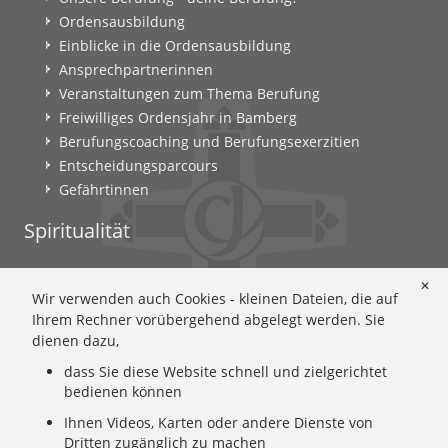
Ordensausbildung
Einblicke in die Ordensausbildung
Ansprechpartnerinnen
Veranstaltungen zum Thema Berufung
Freiwilliges Ordensjahr in Bamberg
Berufungscoaching und Berufungsexerzitien
Entscheidungsparcours
Gefährtinnen
Spiritualität
Ignatianische Spiritualität: Worum geht's?
✕
Wir verwenden auch Cookies - kleinen Dateien, die auf
Ignatianisch beten: Wie geht das? Eine Anleitung
Ihrem Rechner vorübergehend abgelegt werden. Sie
Ignatianisch und weiblich: Mary Wards Spiritualität
dienen dazu,
Mary-Ward: Geschichte und Texte im Überblick
dass Sie diese Website schnell und zielgerichtet
Mary Ward 400: Mary Wards erster Weg nach Rom
bedienen können
Spirituelle Impulse
Ihnen Videos, Karten oder andere Dienste von
Zeitschrift: Spiritualität konkret
Dritten zugänglich zu machen