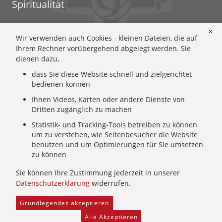
Spiritualität
Ignatianische Spiritualität: Worum geht's?
✕
Wir verwenden auch Cookies - kleinen Dateien, die auf
Ignatianisch beten: Wie geht das? Eine Anleitung
Ihrem Rechner vorübergehend abgelegt werden. Sie
Ignatianisch und weiblich: Mary Wards Spiritualität
dienen dazu,
Mary-Ward: Geschichte und Texte im Überblick
dass Sie diese Website schnell und zielgerichtet
Mary Ward 400: Mary Wards erster Weg nach Rom
bedienen können
Spirituelle Impulse
Ihnen Videos, Karten oder andere Dienste von
Zeitschrift: Spiritualität konkret
Dritten zugänglich zu machen
Gemeinschaft
Statistik- und Tracking-Tools betreiben zu können
um zu verstehen, wie Seitenbesucher die Website
Wer wir sind: Ignatianisch - Weiblich - CJ
benutzen und um Optimierungen für Sie umsetzen
zu können
Wie wir leben: Unsere Sendung
Mary Ward und ihr Institut: Unsere Geschichte
Sie können Ihre Zustimmung jederzeit in unserer
Wer uns führt: Unsere Ordensleitung
Datenschutzerklärung
widerrufen.
Grundlegendes akzeptieren
Home
Provinzarchiv
Facebook
Freie Stellen
Alle Akzeptieren