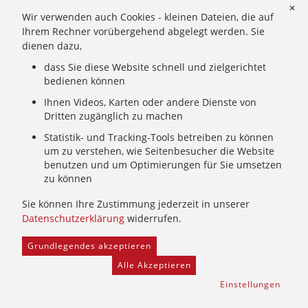
Ignatianische Spiritualität: Worum geht's?
✕
Wir verwenden auch Cookies - kleinen Dateien, die auf
Ignatianisch beten: Wie geht das? Eine Anleitung
Ihrem Rechner vorübergehend abgelegt werden. Sie
Ignatianisch und weiblich: Mary Wards Spiritualität
dienen dazu,
Mary-Ward: Geschichte und Texte im Überblick
dass Sie diese Website schnell und zielgerichtet
Mary Ward 400: Mary Wards erster Weg nach Rom
bedienen können
Spirituelle Impulse
Zeitschrift: Spiritualität konkret
Ihnen Videos, Karten oder andere Dienste von
Dritten zugänglich zu machen
Gemeinschaft
Statistik- und Tracking-Tools betreiben zu können
um zu verstehen, wie Seitenbesucher die Website
Wer wir sind: Ignatianisch - Weiblich - CJ
benutzen und um Optimierungen für Sie umsetzen
zu können
Wie wir leben: Unsere Sendung
Mary Ward und ihr Institut: Unsere Geschichte
Sie können Ihre Zustimmung jederzeit in unserer
Wer uns führt: Unsere Ordensleitung
Datenschutzerklärung
widerrufen.
Grundlegendes akzeptieren
Home
Provinzarchiv
Facebook
Freie Stellen
Alle Akzeptieren
Kontakt
Newsletter
Schutz und Prävention
Einstellungen
Hinweisgeber
Impressum
Datenschutz