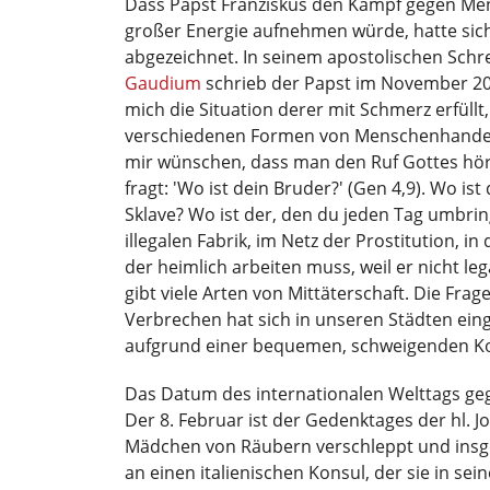
Dass Papst Franziskus den Kampf gegen Me
großer Energie aufnehmen würde, hatte sich
abgezeichnet. In seinem apostolischen Sch
Gaudium
schrieb der Papst im November 20
mich die Situation derer mit Schmerz erfüllt,
verschiedenen Formen von Menschenhandel 
mir wünschen, dass man den Ruf Gottes hört
fragt: 'Wo ist dein Bruder?' (Gen 4,9). Wo ist
Sklave? Wo ist der, den du jeden Tag umbring
illegalen Fabrik, im Netz der Prostitution, i
der heimlich arbeiten muss, weil er nicht legal
gibt viele Arten von Mittäterschaft. Die Frag
Verbrechen hat sich in unseren Städten einge
aufgrund einer bequemen, schweigenden Kom
Das Datum des internationalen Welttags ge
Der 8. Februar ist der Gedenktages der hl. J
Mädchen von Räubern verschleppt und insge
an einen italienischen Konsul, der sie in s