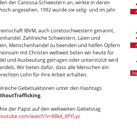
Orden der Canossa-Schwestern an, wirkte in deren
 hoch angesehen. 1992 wurde sie selig- und im Jahr
A
meinschaft IBVM, auch Loretoschwestern genannt,
henhandel. Zahlreiche Schwestern, Laien und
 ein, Menschenhandel zu beenden und helfen Opfern
A
insam mit Christen weltweit beten wir heute für
del und Ausbeutung getragen oder unterstützt wird
ndels. Wir beten dafür, dass alle Menschen ein
Se
echten Lohn für ihre Arbeit erhalten.
zahlreiche Gebetsaktionen unter den Hashtags
houtTrafficking
.
hte der Papst auf den weltweiten Gebetstag
outube.com/watch?v=88kX_XPYLyc