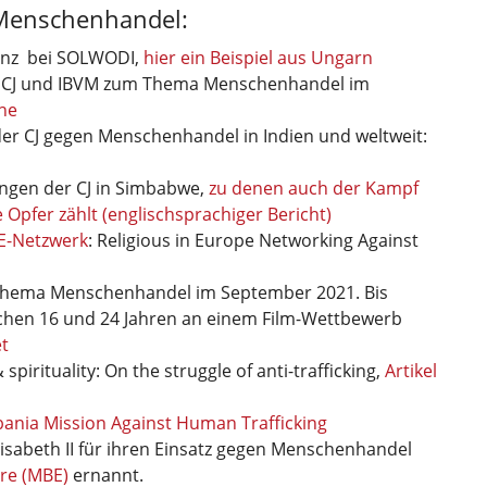
 Menschenhandel:
inz bei SOLWODI,
hier ein Beispiel aus Ungarn
 CJ und IBVM zum Thema Menschenhandel im
che
der CJ gegen Menschenhandel in Indien und weltweit:
ngen der CJ in Simbabwe,
zu denen auch der Kampf
Opfer zählt (englischsprachiger Bericht)
E-Netzwerk
: Religious in Europe Networking Against
m Thema Menschenhandel im September 2021. Bis
ichen 16 und 24 Jahren an einem Film-Wettbewerb
t
pirituality: On the struggle of anti-trafficking,
Artikel
bania Mission Against Human Trafficking
sabeth II für ihren Einsatz gegen Menschenhandel
ire (MBE)
ernannt.