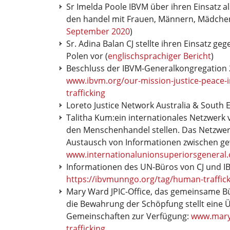
Sr Imelda Poole IBVM über ihren Einsatz 
den handel mit Frauen, Männern, Mädchen
September 2020
)
Sr. Adina Balan CJ stellte ihren Einsatz 
Polen vor (
englischsprachiger Bericht
)
Beschluss der IBVM-Generalkongregatio
www.ibvm.org/our-mission-justice-peace-i
trafficking
Loreto Justice Network Australia & South E
Talitha Kum:ein internationales Netzwerk
den Menschenhandel stellen. Das Netzwer
Austausch von Informationen zwischen ge
www.internationalunionsuperiorsgeneral.
Informationen des UN-Büros von CJ und
https://ibvmunngo.org/tag/human-traffic
Mary Ward JPIC-Office, das gemeinsame Bü
die Bewahrung der Schöpfung stellt eine Ü
Gemeinschaften zur Verfügung:
www.maryw
trafficking