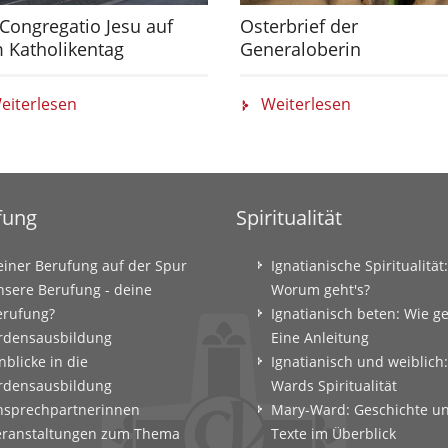
Congregatio Jesu auf
Osterbrief der
 Katholikentag
Generaloberin
eiterlesen
Weiterlesen
fung
Spiritualität
einer Berufung auf der Spur
Ignatianische Spiritualität:
nsere Berufung - deine
Worum geht's?
erufung?
Ignatianisch beten: Wie g
rdensausbildung
Eine Anleitung
nblicke in die
Ignatianisch und weiblich
rdensausbildung
Wards Spiritualität
nsprechpartnerinnen
Mary-Ward: Geschichte u
eranstaltungen zum Thema
Texte im Überblick