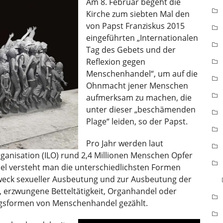
Am 8. Februar begeht die
Kirche zum siebten Mal den
von Papst Franziskus 2015
eingeführten „Internationalen
Tag des Gebets und der
Reflexion gegen
Menschenhandel“, um auf die
Ohnmacht jener Menschen
aufmerksam zu machen, die
unter dieser „beschämenden
Plage“ leiden, so der Papst.
Pro Jahr werden laut
ganisation (ILO) rund 2,4 Millionen Menschen Opfer
 versteht man die unterschiedlichsten Formen
Zweck sexueller Ausbeutung und zur Ausbeutung der
, erzwungene Betteltätigkeit, Organhandel oder
ngsformen von Menschenhandel gezählt.