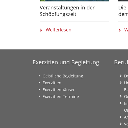
Veranstaltungen in der
Die 
Schöpfungszeit
dem
Weiterlesen
W
Exerzitien und Begleitung
Beru
Geistliche Begleitung
D
Exerzitien
U
Exerzitienhäuser
B
Exerzitien-Termine
O
Ei
O
A
V