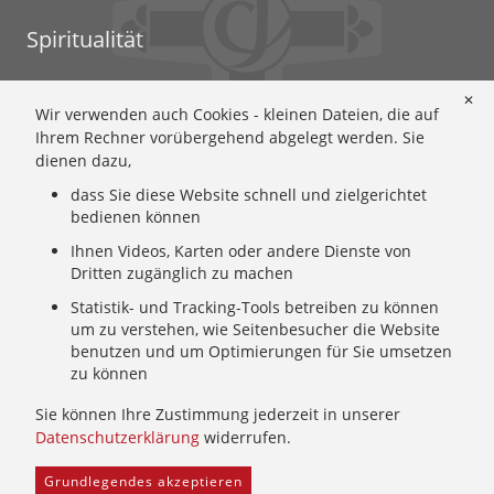
Spiritualität
Ignatianische Spiritualität: Worum geht's?
✕
Wir verwenden auch Cookies - kleinen Dateien, die auf
Ignatianisch beten: Wie geht das? Eine Anleitung
Ihrem Rechner vorübergehend abgelegt werden. Sie
Ignatianisch und weiblich: Mary Wards Spiritualität
dienen dazu,
Mary-Ward: Geschichte und Texte im Überblick
dass Sie diese Website schnell und zielgerichtet
Mary Ward 400: Mary Wards erster Weg nach Rom
bedienen können
Spirituelle Impulse
Ihnen Videos, Karten oder andere Dienste von
Zeitschrift: Spiritualität konkret
Dritten zugänglich zu machen
Gemeinschaft
Statistik- und Tracking-Tools betreiben zu können
um zu verstehen, wie Seitenbesucher die Website
Wer wir sind: Ignatianisch - Weiblich - CJ
benutzen und um Optimierungen für Sie umsetzen
zu können
Wie wir leben: Unsere Sendung
Mary Ward und ihr Institut: Unsere Geschichte
Sie können Ihre Zustimmung jederzeit in unserer
Wer uns führt: Unsere Ordensleitung
Datenschutzerklärung
widerrufen.
Grundlegendes akzeptieren