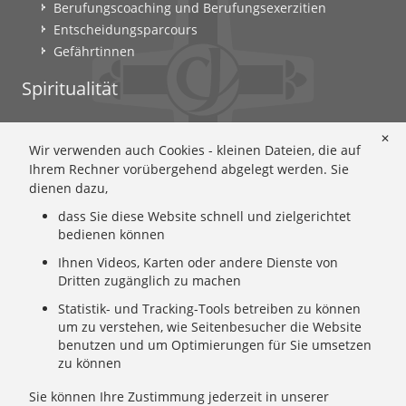
Berufungscoaching und Berufungsexerzitien
Entscheidungsparcours
Gefährtinnen
Spiritualität
Ignatianische Spiritualität: Worum geht's?
✕
Wir verwenden auch Cookies - kleinen Dateien, die auf
Ignatianisch beten: Wie geht das? Eine Anleitung
Ihrem Rechner vorübergehend abgelegt werden. Sie
Ignatianisch und weiblich: Mary Wards Spiritualität
dienen dazu,
Mary-Ward: Geschichte und Texte im Überblick
dass Sie diese Website schnell und zielgerichtet
Mary Ward 400: Mary Wards erster Weg nach Rom
bedienen können
Spirituelle Impulse
Ihnen Videos, Karten oder andere Dienste von
Zeitschrift: Spiritualität konkret
Dritten zugänglich zu machen
Gemeinschaft
Statistik- und Tracking-Tools betreiben zu können
um zu verstehen, wie Seitenbesucher die Website
Wer wir sind: Ignatianisch - Weiblich - CJ
benutzen und um Optimierungen für Sie umsetzen
zu können
Wie wir leben: Unsere Sendung
Mary Ward und ihr Institut: Unsere Geschichte
Sie können Ihre Zustimmung jederzeit in unserer