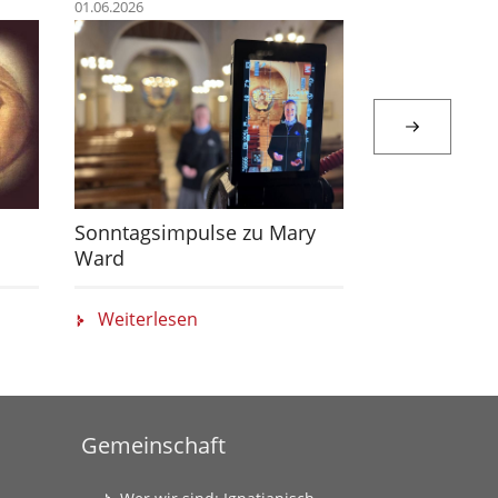
01.06.2026
23.05.2026
Sonntagsimpulse zu Mary
Impuls zum 
Ward
Weiterlesen
Weiterlese
Gemeinschaft