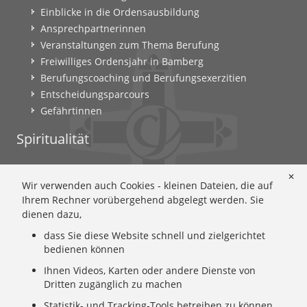
Einblicke in die Ordensausbildung
Ansprechpartnerinnen
Veranstaltungen zum Thema Berufung
Freiwilliges Ordensjahr in Bamberg
Berufungscoaching und Berufungsexerzitien
Entscheidungsparcours
Gefährtinnen
Spiritualität
Ignatianische Spiritualität: Worum geht's?
✕
Wir verwenden auch Cookies - kleinen Dateien, die auf
Ignatianisch beten: Wie geht das? Eine Anleitung
Ihrem Rechner vorübergehend abgelegt werden. Sie
Ignatianisch und weiblich: Mary Wards Spiritualität
dienen dazu,
Mary-Ward: Geschichte und Texte im Überblick
dass Sie diese Website schnell und zielgerichtet
Mary Ward 400: Mary Wards erster Weg nach Rom
bedienen können
Spirituelle Impulse
Ihnen Videos, Karten oder andere Dienste von
Zeitschrift: Spiritualität konkret
Dritten zugänglich zu machen
Gemeinschaft
Statistik- und Tracking-Tools betreiben zu können