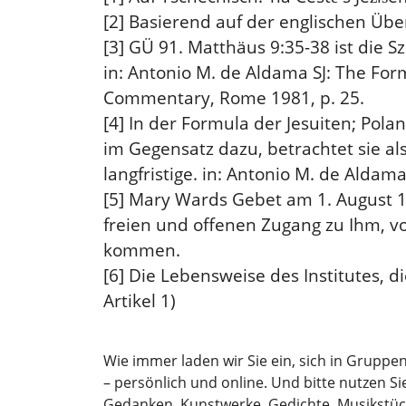
[2] Basierend auf der englischen Übe
[3] GÜ 91. Matthäus 9:35-38 ist die 
in: Antonio M. de Aldama SJ: The Formu
Commentary, Rome 1981, p. 25.
[4] In der Formula der Jesuiten; Pola
im Gegensatz dazu, betrachtet sie al
langfristige. in: Antonio M. de Aldama 
[5] Mary Wards Gebet am 1. August 1
freien und offenen Zugang zu Ihm, von
kommen.
[6] Die Lebensweise des Institutes, d
Artikel 1)
Wie immer laden wir Sie ein, sich in Grupp
– persönlich und online. Und bitte nutzen S
Gedanken, Kunstwerke, Gedichte, Musikstück