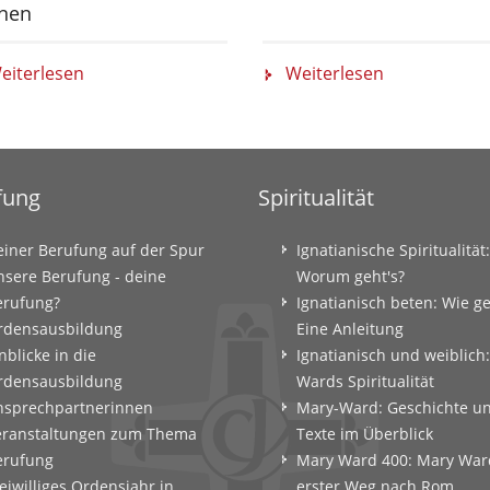
nen
eiterlesen
Weiterlesen
fung
Spiritualität
einer Berufung auf der Spur
Ignatianische Spiritualität:
nsere Berufung - deine
Worum geht's?
erufung?
Ignatianisch beten: Wie g
rdensausbildung
Eine Anleitung
nblicke in die
Ignatianisch und weiblich
rdensausbildung
Wards Spiritualität
nsprechpartnerinnen
Mary-Ward: Geschichte u
eranstaltungen zum Thema
Texte im Überblick
erufung
Mary Ward 400: Mary War
eiwilliges Ordensjahr in
erster Weg nach Rom