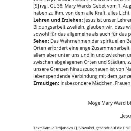
[5] (vgl. GL 38; Mary Wards Gebet vom 1. Au
haben zu Ihm, von dem alle Kraft, alles Licht
Lehren und Erziehen:
Jesus ist unser Lehr
Bildungsarbeit zweifeln, glauben wir, dass 
sowohl für das allgemeine als auch für das p
Sehen:
Das Wahrnehmen der spirituellen B
Orten erfordert eine enge Zusammenarbeit mi
allem aber unter uns und in und zwischen 
zwischen abgelegenen Orten und Städten, z
unsere Grenzen hinauszuschauen ist von Nat
lebenspendende Verbindung mit dem ganzen
Ermutigen:
Insbesondere Mädchen, Frauen,
Möge Mary Ward bis
„Jes
Text: Kamila Trojanová CJ, Slowakei, gesandt auf die Phil