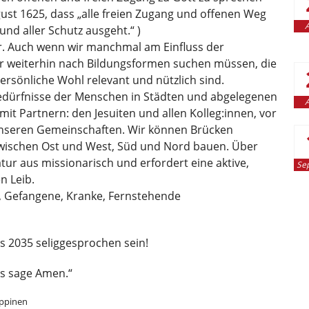
gust 1625, dass „alle freien Zugang und offenen Weg
A
 und aller Schutz ausgeht.“ )
er. Auch wenn wir manchmal am Einfluss der
wir weiterhin nach Bildungsformen suchen müssen, die
ersönliche Wohl relevant und nützlich sind.
edürfnisse der Menschen in Städten und abgelegenen
A
t Partnern: den Jesuiten und allen Kolleg:innen, vor
unseren Gemeinschaften. Wir können Brücken
wischen Ost und West, Süd und Nord bauen. Über
ur aus missionarisch und erfordert eine aktive,
Se
 Leib.
 Gefangene, Kranke, Fernstehende
 2035 seliggesprochen sein!
us sage Amen.“
ippinen