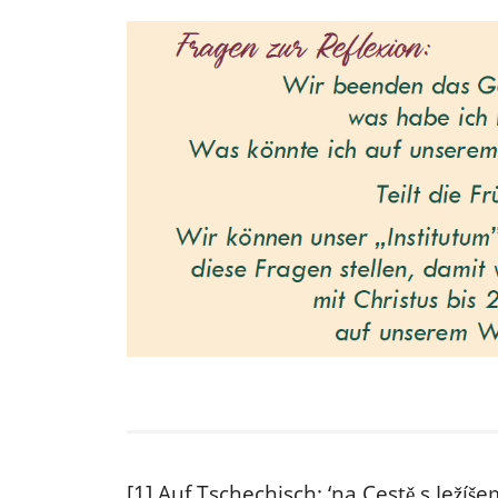
[1] Auf Tschechisch: ‘na Cestě s Ježíše