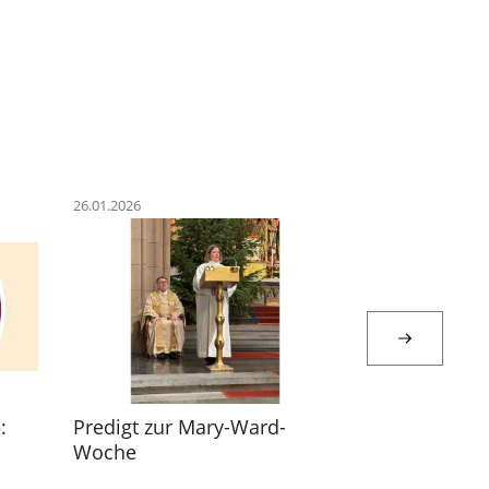
26.01.2026
23.01.2026
:
Predigt zur Mary-Ward-
Mary Ward W
Woche
3: Wer ist m