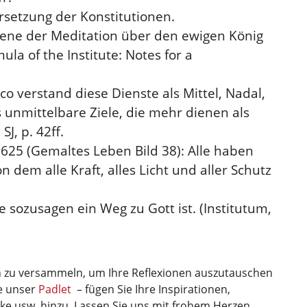
rsetzung der Konstitutionen.
Szene der Meditation über den ewigen König
la of the Institute: Notes for a
nco verstand diese Dienste als Mittel, Nadal,
s unmittelbare Ziele, die mehr dienen als
SJ, p. 42ff.
625 (Gemaltes Leben Bild 38): Alle haben
 dem alle Kraft, alles Licht und aller Schutz
ie sozusagen ein Weg zu Gott ist. (Institutum,
en zu versammeln, um Ihre Reflexionen auszutauschen
ie unser
Padlet
– fügen Sie Ihre Inspirationen,
e usw. hinzu. Lassen Sie uns mit frohem Herzen