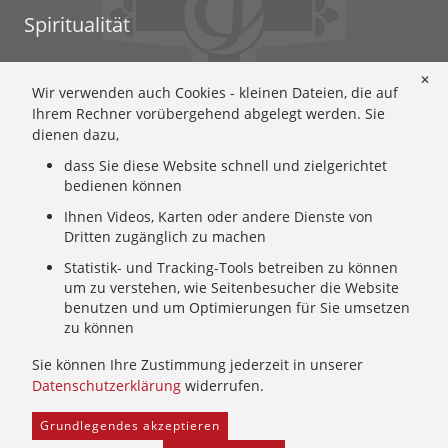
Spiritualität
Ignatianische Spiritualität: Worum geht's?
✕
Wir verwenden auch Cookies - kleinen Dateien, die auf
Ignatianisch beten: Wie geht das? Eine Anleitung
Ihrem Rechner vorübergehend abgelegt werden. Sie
Ignatianisch und weiblich: Mary Wards Spiritualität
dienen dazu,
Mary-Ward: Geschichte und Texte im Überblick
dass Sie diese Website schnell und zielgerichtet
Mary Ward 400: Mary Wards erster Weg nach Rom
bedienen können
Spirituelle Impulse
Ihnen Videos, Karten oder andere Dienste von
Zeitschrift: Spiritualität konkret
Dritten zugänglich zu machen
Gemeinschaft
Statistik- und Tracking-Tools betreiben zu können
um zu verstehen, wie Seitenbesucher die Website
Wer wir sind: Ignatianisch - Weiblich - CJ
benutzen und um Optimierungen für Sie umsetzen
zu können
Wie wir leben: Unsere Sendung
Mary Ward und ihr Institut: Unsere Geschichte
Sie können Ihre Zustimmung jederzeit in unserer
Wer uns führt: Unsere Ordensleitung
Datenschutzerklärung
widerrufen.
Grundlegendes akzeptieren