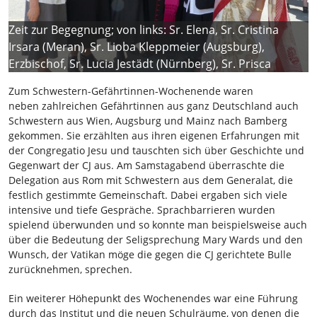
Zeit zur Begegnung; von links: Sr. Elena, Sr. Cristina
Irsara (Meran), Sr. Lioba Kleppmeier (Augsburg),
Erzbischof, Sr. Lucia Jestädt (Nürnberg), Sr. Prisca
Zum Schwestern-Gefährtinnen-Wochenende waren
neben zahlreichen Gefährtinnen aus ganz Deutschland auch
Schwestern aus Wien, Augsburg und Mainz nach Bamberg
gekommen. Sie erzählten aus ihren eigenen Erfahrungen mit
der Congregatio Jesu und tauschten sich über Geschichte und
Gegenwart der CJ aus. Am Samstagabend überraschte die
Delegation aus Rom mit Schwestern aus dem Generalat, die
festlich gestimmte Gemeinschaft. Dabei ergaben sich viele
intensive und tiefe Gespräche. Sprachbarrieren wurden
spielend überwunden und so konnte man beispielsweise auch
über die Bedeutung der Seligsprechung Mary Wards und den
Wunsch, der Vatikan möge die gegen die CJ gerichtete Bulle
zurücknehmen, sprechen.
Ein weiterer Höhepunkt des Wochenendes war eine Führung
durch das Institut und die neuen Schulräume, von denen die