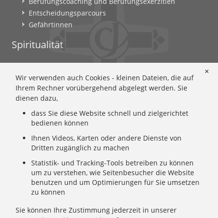
Berufungscoaching und Berufungsexerzitien
Entscheidungsparcours
Gefährtinnen
Spiritualität
Ignatianische Spiritualität: Worum geht's?
✕
Wir verwenden auch Cookies - kleinen Dateien, die auf
Ignatianisch beten: Wie geht das? Eine Anleitung
Ihrem Rechner vorübergehend abgelegt werden. Sie
Ignatianisch und weiblich: Mary Wards Spiritualität
dienen dazu,
Mary-Ward: Geschichte und Texte im Überblick
dass Sie diese Website schnell und zielgerichtet
Mary Ward 400: Mary Wards erster Weg nach Rom
bedienen können
Spirituelle Impulse
Zeitschrift: Spiritualität konkret
Ihnen Videos, Karten oder andere Dienste von
Dritten zugänglich zu machen
Gemeinschaft
Statistik- und Tracking-Tools betreiben zu können
um zu verstehen, wie Seitenbesucher die Website
Wer wir sind: Ignatianisch - Weiblich - CJ
benutzen und um Optimierungen für Sie umsetzen
zu können
Wie wir leben: Unsere Sendung
Mary Ward und ihr Institut: Unsere Geschichte
Sie können Ihre Zustimmung jederzeit in unserer
Wer uns führt: Unsere Ordensleitung