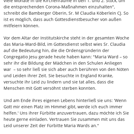
viele Monate in die Kirchenräume in den 1. und 2. Stock, um
die entsprechenden Corona-Maßnahmen einzuhalten",
schreibt die Bamberger Oberin, Sr. M Claudia Köberlein CJ. So
ist es möglich, dass auch Gottesdienstbesucher von außen
mitfeiern können.
Vor dem Altar der Institutskirche steht in der gesamten Woche
das Maria-Ward-Bild, im Gottesdienst selbst wies Sr. Claudia
auf die Bedeutung hin, die die Ordensgründerin der
Congregatio Jesu gerade heute haben kann: "Maria Ward – so
sehr ihr die Bildung der Mädchen in den Schulen Anliegen
war – so sehr ließ sie sich aber auch berühren von den Nöten
und Leiden ihrer Zeit. Sie besuchte in England Kranke,
versuchte ihr Leid zu lindern und sie tat alles, dass die
Menschen mit Gott versöhnt sterben konnten.
Und am Ende ihres eigenen Lebens hinterließ sie uns: 'Wenn
Gott mir einen Platz im Himmel gibt, werde ich euch immer
helfen.' Uns ihrer Fürbitte anzuvertrauen, dazu möchte ich Sie
heute gerne einladen. Vertrauen Sie zusammen mit uns das
Leid unserer Zeit der Fürbitte Maria Wards an."