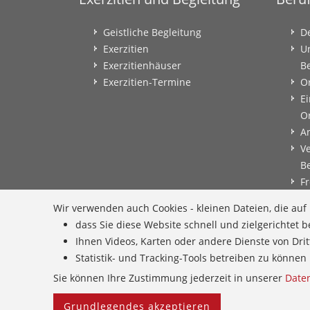
Geistliche Begleitung
D
Exerzitien
U
Exerzitienhäuser
B
Exerzitien-Termine
O
Ei
O
A
V
B
Fr
B
Wir verwenden auch Cookies - kleinen Dateien, die au
B
dass Sie diese Website schnell und zielgerichtet
B
Ihnen Videos, Karten oder andere Dienste von Dri
E
Statistik- und Tracking-Tools betreiben zu könn
G
Sie können Ihre Zustimmung jederzeit in unserer
Date
Grundlegendes akzeptieren