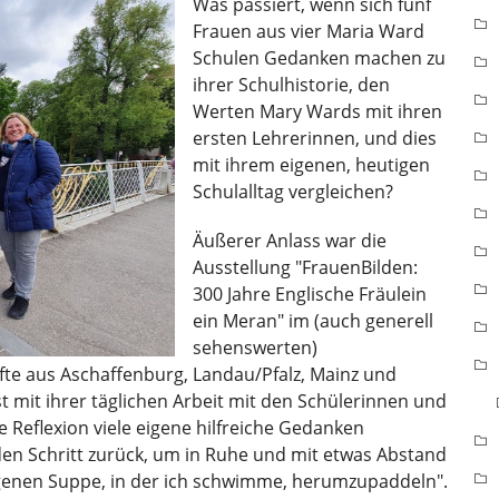
Was passiert, wenn sich fünf
Frauen aus vier Maria Ward
Schulen Gedanken machen zu
ihrer Schulhistorie, den
Werten Mary Wards mit ihren
ersten Lehrerinnen, und dies
mit ihrem eigenen, heutigen
Schulalltag vergleichen?
Äußerer Anlass war die
Ausstellung "FrauenBilden:
300 Jahre Englische Fräulein
ein Meran" im (auch generell
sehenswerten)
e aus Aschaffenburg, Landau/Pfalz, Mainz und
 mit ihrer täglichen Arbeit mit den Schülerinnen und
e Reflexion viele eigene hilfreiche Gedanken
en Schritt zurück, um in Ruhe und mit etwas Abstand
eigenen Suppe, in der ich schwimme, herumzupaddeln".