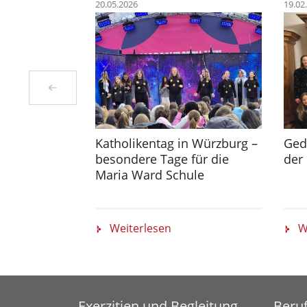
20.05.2026
19.02
Katholikentag in Würzburg –
Ged
besondere Tage für die
der 
Maria Ward Schule
Weiterlesen
W
Exerzitien und Begleitung
Beru