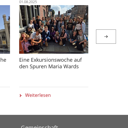
01.08.2025
13.05.2025
che
Eine Exkursionswoche auf
Maria Ward 
den Spuren Maria Wards
Burghausen e
Deutschen
Bischofskon
Weiterlesen
Weiterlese
Gemeinschaft