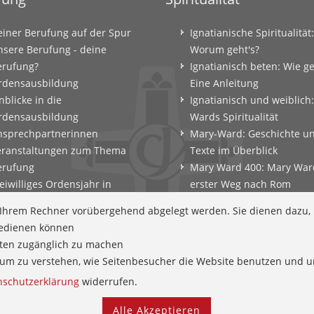
einer Berufung auf der Spur
Ignatianische Spiritualität:
nsere Berufung - deine
Worum geht's?
erufung?
Ignatianisch beten: Wie g
rdensausbildung
Eine Anleitung
nblicke in die
Ignatianisch und weiblich
rdensausbildung
Wards Spiritualität
nsprechpartnerinnen
Mary-Ward: Geschichte u
eranstaltungen zum Thema
Texte im Überblick
erufung
Mary Ward 400: Mary War
eiwilliges Ordensjahr in
erster Weg nach Rom
amberg
Spirituelle Impulse
f Ihrem Rechner vorübergehend abgelegt werden. Sie dienen dazu,
erufungscoaching und
Zeitschrift: Spiritualität k
 bedienen können
erufungsexerzitien
tten zugänglich zu machen
ntscheidungsparcours
en um zu verstehen, wie Seitenbesucher die Website benutzen und
efährtinnen
nschutzerklärung
widerrufen.
Alle Akzeptieren