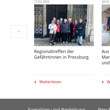
17.03.2026
28.01
Regionaltreffen der
Aus 
Gefährtinnen in Pressburg
Mar
und
Weiterlesen
W
Exerzitien und Begleitung
Beru