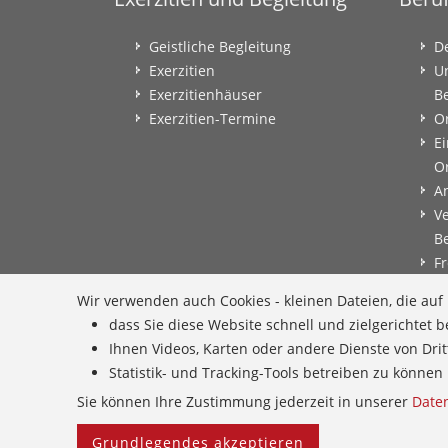
Geistliche Begleitung
D
Exerzitien
U
Exerzitienhäuser
B
Exerzitien-Termine
O
Ei
O
A
V
B
Fr
B
Wir verwenden auch Cookies - kleinen Dateien, die au
B
dass Sie diese Website schnell und zielgerichtet
B
Ihnen Videos, Karten oder andere Dienste von Dri
E
Statistik- und Tracking-Tools betreiben zu könn
G
Sie können Ihre Zustimmung jederzeit in unserer
Date
Grundlegendes akzeptieren