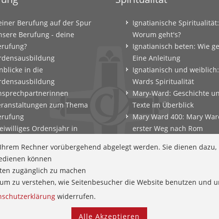
einer Berufung auf der Spur
Ignatianische Spiritualität:
nsere Berufung - deine
Worum geht's?
erufung?
Ignatianisch beten: Wie g
rdensausbildung
Eine Anleitung
nblicke in die
Ignatianisch und weiblich
rdensausbildung
Wards Spiritualität
nsprechpartnerinnen
Mary-Ward: Geschichte u
eranstaltungen zum Thema
Texte im Überblick
erufung
Mary Ward 400: Mary War
eiwilliges Ordensjahr in
erster Weg nach Rom
amberg
Spirituelle Impulse
f Ihrem Rechner vorübergehend abgelegt werden. Sie dienen dazu,
erufungscoaching und
Zeitschrift: Spiritualität k
 bedienen können
erufungsexerzitien
tten zugänglich zu machen
ntscheidungsparcours
en um zu verstehen, wie Seitenbesucher die Website benutzen und
efährtinnen
nschutzerklärung
widerrufen.
Alle Akzeptieren