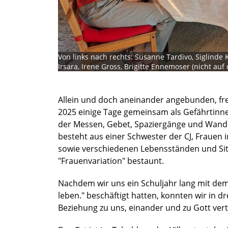
Von links nach rechts: Susanne Tardivo, Siglinde Kr
Irsara, Irene Gross, Brigitte Ennemoser (nicht auf 
Allein und doch aneinander angebunden, frei
2025 einige Tage gemeinsam als Gefährtinnen
der Messen, Gebet, Spaziergänge und Wan
besteht aus einer Schwester der CJ, Frauen 
sowie verschiedenen Lebensständen und Situ
"Frauenvariation" bestaunt.
Nachdem wir uns ein Schuljahr lang mit dem
leben." beschäftigt hatten, konnten wir in 
Beziehung zu uns, einander und zu Gott vert