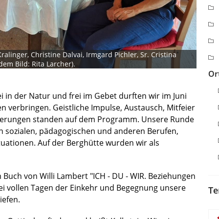
alinger, Christine Dalvai, Irmgard Pichler, Sr. Cristina
dem Bild: Rita Larcher).
Or
 in der Natur und frei im Gebet durften wir im Juni
 verbringen. Geistliche Impulse, Austausch, Mitfeier
derungen standen auf dem Programm. Unsere Runde
in sozialen, pädagogischen und anderen Berufen,
ationen. Auf der Berghütte wurden wir als
 Buch von Willi Lambert "ICH - DU - WIR. Beziehungen
drei vollen Tagen der Einkehr und Begegnung unsere
Te
iefen.