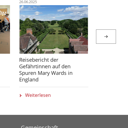
26.06.2025
23.10.2024
Reisebericht der
Lebenswege
Gefährtinnen auf den
Veränderung
Spuren Mary Wards in
Jahrestreffe
England
Gefährtinne
Weiterlesen
Weiterlese
Gemeinschaft