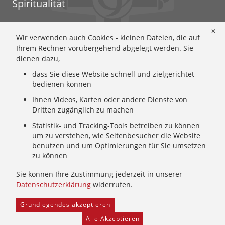
Spiritualität
Ignatianische Spiritualität: Worum geht's?
✕
Wir verwenden auch Cookies - kleinen Dateien, die auf
Ignatianisch beten: Wie geht das? Eine Anleitung
Ihrem Rechner vorübergehend abgelegt werden. Sie
Ignatianisch und weiblich: Mary Wards Spiritualität
dienen dazu,
Mary-Ward: Geschichte und Texte im Überblick
dass Sie diese Website schnell und zielgerichtet
Mary Ward 400: Mary Wards erster Weg nach Rom
bedienen können
Spirituelle Impulse
Zeitschrift: Spiritualität konkret
Ihnen Videos, Karten oder andere Dienste von
Dritten zugänglich zu machen
Gemeinschaft
Statistik- und Tracking-Tools betreiben zu können
um zu verstehen, wie Seitenbesucher die Website
Wer wir sind: Ignatianisch - Weiblich - CJ
benutzen und um Optimierungen für Sie umsetzen
zu können
Wie wir leben: Unsere Sendung
Mary Ward und ihr Institut: Unsere Geschichte
Sie können Ihre Zustimmung jederzeit in unserer
Wer uns führt: Unsere Ordensleitung
Datenschutzerklärung
widerrufen.
Grundlegendes akzeptieren
Home
Provinzarchiv
Facebook
Freie Stellen
Alle Akzeptieren