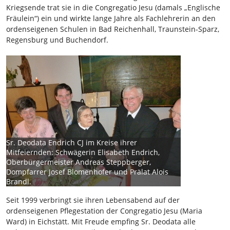
Kriegsende trat sie in die Congregatio Jesu (damals „Englische
Fräulein“) ein und wirkte lange Jahre als Fachlehrerin an den
ordenseigenen Schulen in Bad Reichenhall, Traunstein-Sparz,
Regensburg und Buchendorf.
Sr. Deodata Endrich CJ im Kreise ihrer
Mitfeiernden: Schwägerin Elisabeth Endrich,
Oberbürgermeister Andreas Steppberger,
Dompfarrer Josef Blomenhofer und Prälat Alois
Brandl.
Seit 1999 verbringt sie ihren Lebensabend auf der
ordenseigenen Pflegestation der Congregatio Jesu (Maria
Ward) in Eichstätt. Mit Freude empfing Sr. Deodata alle